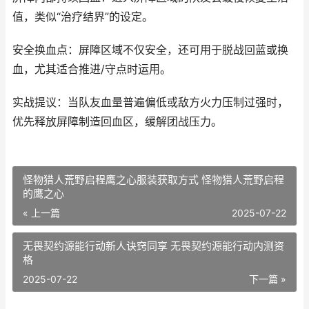
值，类似“治疗结界”的设定。
安全换血点：屏障区域不仅安全，还可用于脱战回蓝或换
血，尤其适合推进/守点时运用。
实战提议：当队友血量普遍偏低或敌方火力压制过强时，
优先释放屏障制造回血区，缓解团战压力。
怪物猎人荒野启程鹰之心服装获取方式 怪物猎人荒野启程
的鹰之心
« 上一篇
2025-07-22
无畏契约源能行动新人诀窍同享 无畏契约源能行动内测资
格
2025-07-22
下一篇 »