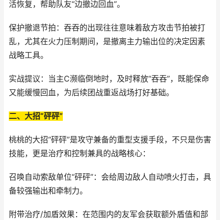
活恢复，帮助队友“边撤边回血”。
保护撤退节拍：吞吞的出现往往意味着敌方攻击节拍被打
乱，尤其在火力压制期间，是撤离主力输出位的决定因素
战略工具。
实战提议：当主C濒临倒地时，及时释放“吞吞”，既能保命
又能缓慢回血，为后续团战重返战场打好基础。
二、大招“砰砰”
桃桃的大招“砰砰”是攻守兼备的重型支援手段，不只是伤害
技能，更是治疗和控制兼具的战略核心：
召唤自动索敌单位“砰砰”：会给周边敌人自动喷火打击，具
备较强输出和牵制力。
附带治疗/加盾效果：在范围内的友军会获取额外盾值和部