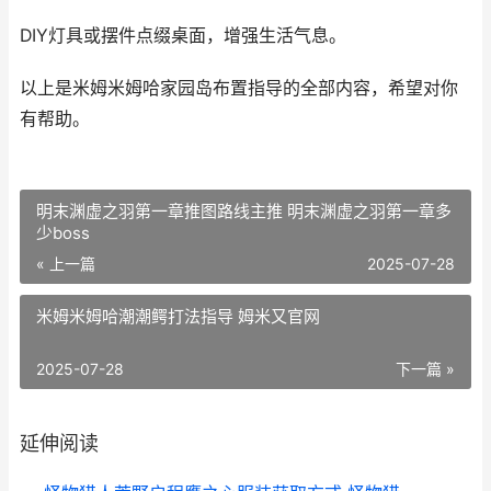
DIY灯具或摆件点缀桌面，增强生活气息。
以上是米姆米姆哈家园岛布置指导的全部内容，希望对你
有帮助。
明末渊虚之羽第一章推图路线主推 明末渊虚之羽第一章多
少boss
« 上一篇
2025-07-28
米姆米姆哈潮潮鳄打法指导 姆米又官网
2025-07-28
下一篇 »
延伸阅读