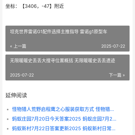
坐标：【3406，-47】附近
坦克世界雷诺G1配件选择主推指导 雷诺g1原型车
« 上一篇
2025-07-22
无限暖暖史丢丢大搜寻位置概括 无限暖暖史丢丢遗迹
2025-07-22
下一篇 »
延伸阅读
怪物猎人荒野启程鹰之心服装获取方式 怪物猎人荒野启动崩溃报告怎么解决
蚂蚁庄园7月20日今天答案2025 蚂蚁庄园7月20日最新问题
蚂蚁新村7月22日答案更新2025 蚂蚁新村日常任务