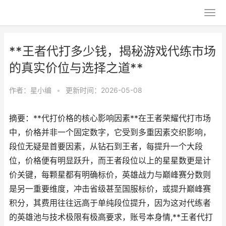
**王者代打多少钱，揭秘游戏代练市场
的真实价位与选择之道**
作者：
星小编
•
更新时间：2026-05-08
摘要：**代打价格的核心影响因素**在王者荣耀代打市场
中，价格并非一个固定数字，它受到多重因素交织影响，
段位无疑是首要因素，从钻石到王者，每提升一个大段
位，价格便有明显跃升，而王者段位以上的星星数更是计
价关键，每颗星都有明确标价，英雄战力与巅峰赛分数则
是另一重要维度，冲击省级甚至国服标价，或提升巅峰赛
积分，其费用往往远高于单纯段位提升，因为这对代练者
的英雄池与技术极限有极高要求，账号本身情,**王者代打