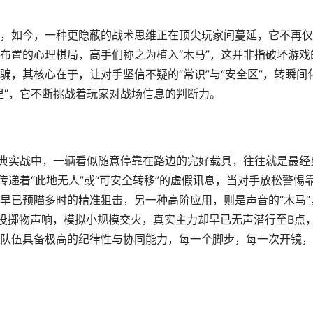
，如今，一种更隐蔽的战术思维正在顶尖玩家间蔓延，它不再仅
布置的心理棋局，高手们称之为植入“木马”，这并非指破坏游戏
，其核心在于，让对手坚信不疑的“常识”与“安全区”，转瞬间
里”，它不断挑战着玩家对战场信息的判断力。
经典实战中，一辆看似随意停靠在路边的完好载具，往往就是最经
传递着“此地无人”或“可安全转移”的虚假讯息，当对手放松警惕
早已预瞄多时的精准狙击，另一种高阶应用，则是声音的“木马”
投掷物声响，模拟小规模交火，真实主力却早已无声潜行至B点
队伍具备极高的纪律性与协同能力，每一个脚步，每一次开镜，