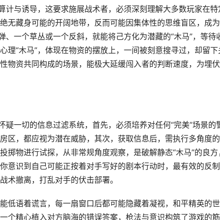
准算计与诱导，这要求施展战术者，必须深刻理解大多数玩家在特
绝无藏身可能的开阔地带，反而可能因集体性的思维盲区，成为
弹、一个草丛或一个反斜，就能将己方化为潜藏的“木马”，等待
心理“木马”，体现在物资的摆放上，一间被刻意搜寻过，却留下
性物资共同构成的场景，能极大延缓闯入者的判断速度，为埋伏
怀疑一切的信息过滤系统，首先，必须培养对任何“完美”场景的
房区，都应视为潜在威胁，其次，获取信息后，需执行多角度的
投掷物进行试探，从非常规角度观察，是破解静态“木马”的良方
你意识到自己可能正按着对手写好的剧本行动时，最有效的反制
战术撤离，打乱对手的伏击部署。
能低语着谎言，每一扇窗口后都可能隐藏着凝视，和平精英的世
而是一个精心植入对方脑海的错误答案，枪法与意识构筑了游戏的筋