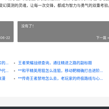
了变幻莫测的灵魂，让每一次交锋，都成为智力与勇气的双重考验
没有了！
-06-22
下一篇 
**木马在哪里和平精英，隐秘战术与心理博弈的战场**
王者荣耀战绩查询，通往精进之路的副标题
我的世界村庄突袭事件指令，战火号角与守护代码，村庄突袭的指令奥秘与实战策略
**和平精英用狙怎么连狙，移动靶精确打击进阶指南副标题**
浪漫
**传奇王者禁地怎么去，老玩家的终极路线与心得分享**