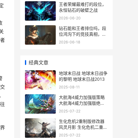
王者荣耀最难打的段位，
定
永恒钻石的破壁之战
2026-06-20
收
钻石能和王者排位吗，段
关
位鸿沟下的竞技真相，副
者
标题，双区玩家的实战与
2026-06-18
心态博弈
经典文章
地球末日战 地球末日战争
警
的黎明 地球末日战2013
交
2025-08-11
，
大航海4威力加强版策略
大航海4威力加强版绝顶
往
的船 大航海4威力加强版
2025-07-22
李华梅详细攻略
生化危机2重制版修改器
风灵月影 生化危机二重制
界
版修改器 生化危机2重制
2025-07-22