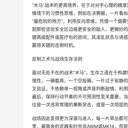
“木马”战术的更高境界，在于对对手心理的精
情境下的习惯性思维，例如在决赛圈，一片看似
“最危险的地方”，利用反向思维，凭借一个烟雾
割那些坚信安全区边缘更安全的敌人，更微妙的
键高级配件或医疗包的房间，其凌乱状态与诱惑
赢得关键的击倒时机。
反制之术与战场生存法则
面对无处不在的战术“木马”，生存之道在于构建
惕性，一辆载具，一个空投箱，一片过于安静的
叉验证，不依赖单一视角或声音判断敌情，利用
最后，保持行动节奏的不可预测性至关重要，当
往是一次违背常理的果断突击，或是一次彻底的
战场因此变得更为深邃与迷人，每一片草丛都可
里，最致命的武器有时并非AWM或MK14，