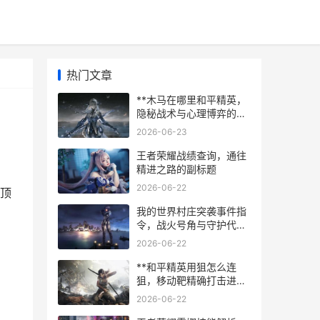
热门文章
**木马在哪里和平精英，
隐秘战术与心理博弈的战
场**
2026-06-23
王者荣耀战绩查询，通往
精进之路的副标题
2026-06-22
顶
我的世界村庄突袭事件指
令，战火号角与守护代
码，村庄突袭的指令奥秘
2026-06-22
与实战策略
**和平精英用狙怎么连
狙，移动靶精确打击进阶
指南副标题**
2026-06-22