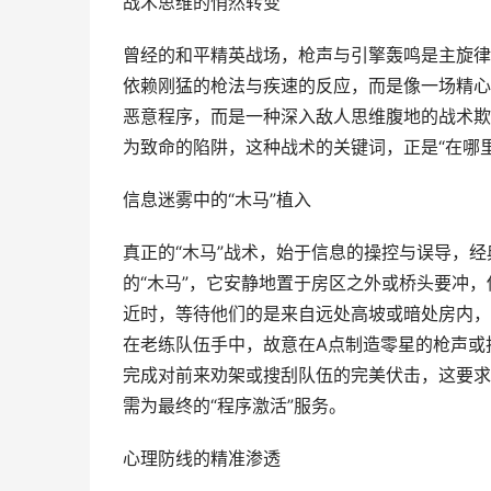
战术思维的悄然转变
曾经的和平精英战场，枪声与引擎轰鸣是主旋律
依赖刚猛的枪法与疾速的反应，而是像一场精心
恶意程序，而是一种深入敌人思维腹地的战术欺骗
为致命的陷阱，这种战术的关键词，正是“在哪
信息迷雾中的“木马”植入
真正的“木马”战术，始于信息的操控与误导，
的“木马”，它安静地置于房区之外或桥头要冲，
近时，等待他们的是来自远处高坡或暗处房内，
在老练队伍手中，故意在A点制造零星的枪声或
完成对前来劝架或搜刮队伍的完美伏击，这要求
需为最终的“程序激活”服务。
心理防线的精准渗透