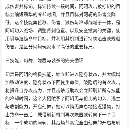
成伤害并标记，标记持续一段时间，阿轲攻击被标记的目
标会缩短瞬华的冷却时间，并且目标对阿轲的伤害会降
低，这个技能集位移、伤害、减伤与冷却缩减于一体，是
阿轲切入战场、调整背刺位置、以及安全撤离的关键，使
用瞬华准确命中目标，并利用其机制进行持续追击或规避
伤害，是区分阿轲玩家水平高低的重要标尺。
三技能，幻舞，隐匿与袭杀的完美循环
幻舞是阿轲的终极技能，她立即进入隐身状态，并大幅增
加移动速度，隐身状态下回复生命值，破隐后的首次攻击
将提升自身攻击力，并且击杀或助攻会立即刷新所有技能
的冷却时间，这个大招赋予了阿轲无与伦比的切入、逃生
与收割能力，开启幻舞，她可以悄无声息地接近猎物，打
出致命一击后，凭借刷新机制再次隐匿或转向下一个目
标，一个成功的阿轲，其战场节奏完全由幻舞的开启与刷