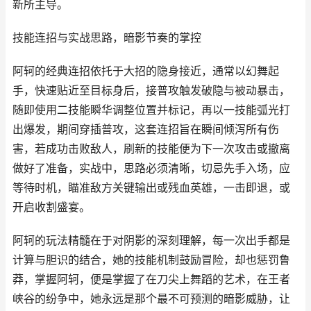
新所主导。
技能连招与实战思路，暗影节奏的掌控
阿轲的经典连招依托于大招的隐身接近，通常以幻舞起
手，快速贴近至目标身后，接普攻触发破隐与被动暴击，
随即使用二技能瞬华调整位置并标记，再以一技能弧光打
出爆发，期间穿插普攻，这套连招旨在瞬间倾泻所有伤
害，若成功击败敌人，刷新的技能便为下一次攻击或撤离
做好了准备，实战中，思路必须清晰，切忌先手入场，应
等待时机，瞄准敌方关键输出或残血英雄，一击即退，或
开启收割盛宴。
阿轲的玩法精髓在于对阴影的深刻理解，每一次出手都是
计算与胆识的结合，她的技能机制鼓励冒险，却也惩罚鲁
莽，掌握阿轲，便是掌握了在刀尖上舞蹈的艺术，在王者
峡谷的纷争中，她永远是那个最不可预测的暗影威胁，让