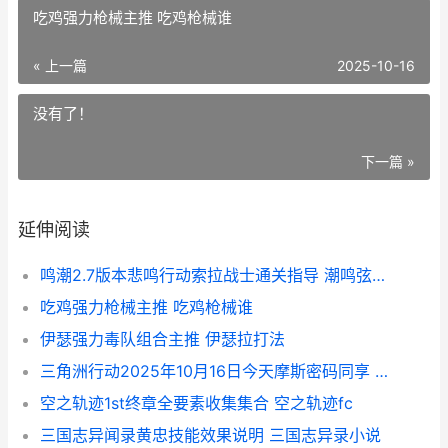
吃鸡强力枪械主推 吃鸡枪械谁
« 上一篇
2025-10-16
没有了！
下一篇 »
延伸阅读
鸣潮2.7版本悲鸣行动索拉战士通关指导 潮鸣弦是什么技能
吃鸡强力枪械主推 吃鸡枪械谁
伊瑟强力毒队组合主推 伊瑟拉打法
三角洲行动2025年10月16日今天摩斯密码同享 三角洲行动2025永久礼包码
空之轨迹1st终章全要素收集集合 空之轨迹fc
三国志异闻录黄忠技能效果说明 三国志异录小说