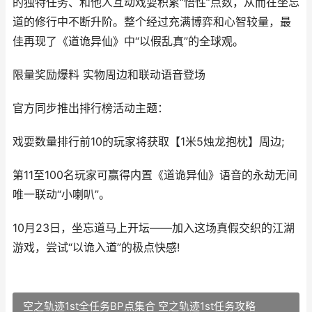
的独特任务、和他人互动戏耍积累“悟性”点数，从而在坐忘
道的修行中不断升阶。整个经过充满博弈和心智较量，最
佳再现了《道诡异仙》中“以假乱真”的全球观。
限量奖励爆料 实物周边和联动语音登场
官方同步推出排行榜活动主题：
戏耍数量排行前10的玩家将获取【1米5烛龙抱枕】周边;
第11至100名玩家可赢得内置《道诡异仙》语音的永劫无间
唯一联动“小喇叭”。
10月23日，坐忘道马上开坛——加入这场真假交织的江湖
游戏，尝试“以诡入道”的极点快感!
空之轨迹1st全任务BP点集合 空之轨迹1st任务攻略