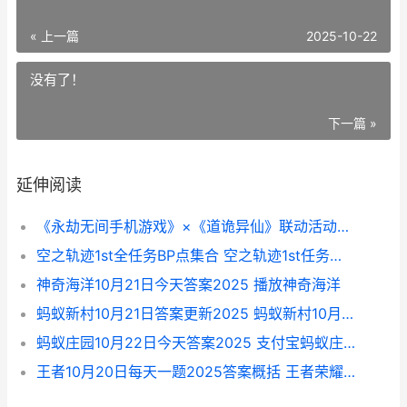
« 上一篇
2025-10-22
没有了！
下一篇 »
延伸阅读
《永劫无间手机游戏》×《道诡异仙》联动活动主题将于10月23日正式开始！ 永劫无间手机号注销了怎么换绑
空之轨迹1st全任务BP点集合 空之轨迹1st任务攻略
神奇海洋10月21日今天答案2025 播放神奇海洋
蚂蚁新村10月21日答案更新2025 蚂蚁新村10月29日答案最新
蚂蚁庄园10月22日今天答案2025 支付宝蚂蚁庄园今日答题10月22日问题答案
王者10月20日每天一题2025答案概括 王者荣耀2月10号