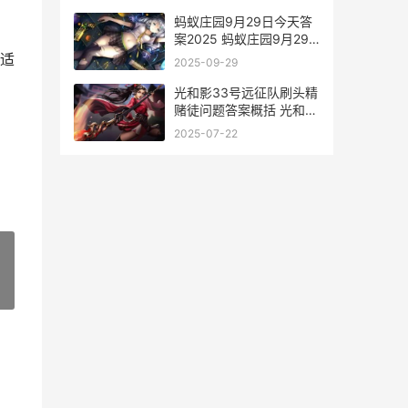
蚂蚁庄园9月29日今天答
案2025 蚂蚁庄园9月29
日答案是什么
适
2025-09-29
光和影33号远征队刷头精
赌徒问题答案概括 光和影
33号远征队多少钱
2025-07-22
»