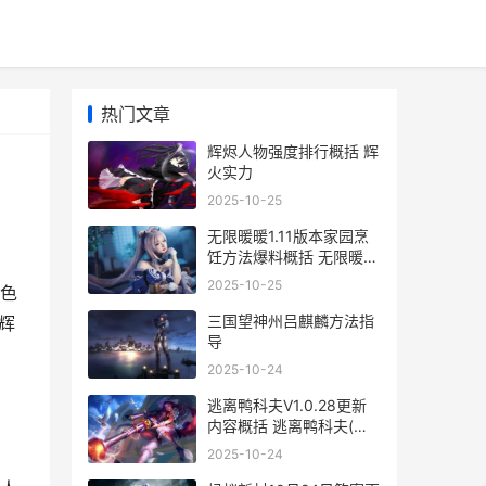
热门文章
辉烬人物强度排行概括 辉
火实力
2025-10-25
无限暖暖1.11版本家园烹
饪方法爆料概括 无限暖暖
1.11版本
2025-10-25
色
三国望神州吕麒麟方法指
辉
导
2025-10-24
逃离鸭科夫V1.0.28更新
内容概括 逃离鸭科夫(中
文版)
2025-10-24