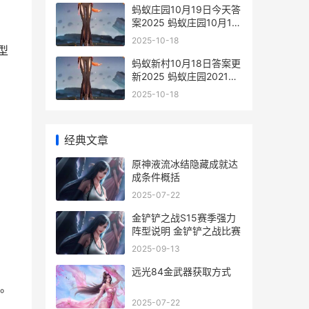
蚂蚁庄园10月19日今天答
案2025 蚂蚁庄园10月19
日答案
2025-10-18
型
蚂蚁新村10月18日答案更
新2025 蚂蚁庄园2021年
10月18日
2025-10-18
经典文章
原神液流冰结隐藏成就达
成条件概括
2025-07-22
金铲铲之战S15赛季强力
阵型说明 金铲铲之战比赛
2025-09-13
远光84金武器获取方式
。
2025-07-22