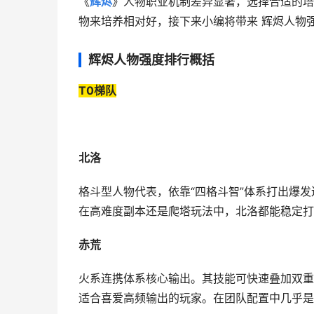
《
辉烬
》人物职业机制差异显著，选择合适的培
物来培养相对好，接下来小编将带来 辉烬人物
辉烬人物强度排行概括
T0梯队
北洛
格斗型人物代表，依靠“四格斗智”体系打出爆
在高难度副本还是爬塔玩法中，北洛都能稳定打
赤荒
火系连携体系核心输出。其技能可快速叠加双重
适合喜爱高频输出的玩家。在团队配置中几乎是