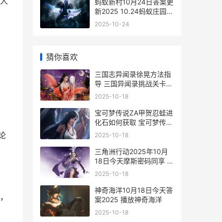
人
蚂蚁新村10月24日答案更
新2025 10.24蚂蚁庄园答
案
2025-10-24
猜你喜欢
三国志异闻录徐晃方法指
导 三国异闻录挑战关卡攻
略
2025-10-18
宝可梦传说ZA甲贺忍蛙进
化石如何获取 宝可梦传说
级
论
2025-10-18
三角洲行动2025年10月
18日今天摩斯密码同享 三
角洲行动2025最新兑换码
2025-10-18
神奇海洋10月18日今天答
，
案2025 播放神奇海洋
2025-10-18