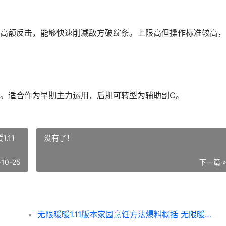
高额反击，能够快速削减敌方破绽条。上限高但操作标准较高，
。适合作为早期主力运用，后期可转型为辅助副C。
.11
没有了！
-10-25
下一篇 
无限暖暖1.11版本家园烹饪方法爆料概括 无限暖暖1.11版本