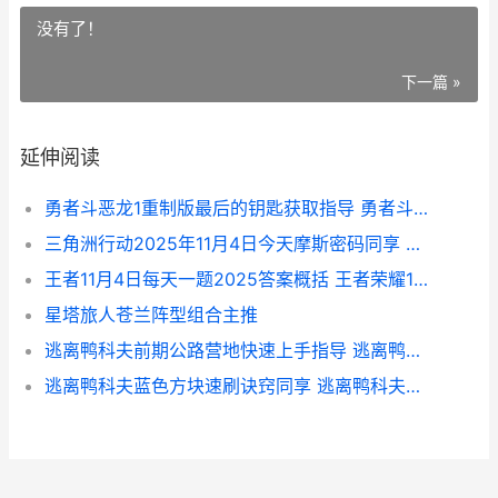
没有了！
下一篇 »
延伸阅读
勇者斗恶龙1重制版最后的钥匙获取指导 勇者斗恶龙1重制版
三角洲行动2025年11月4日今天摩斯密码同享 三角洲行动2025永久礼包码
王者11月4日每天一题2025答案概括 王者荣耀11月3日更新公告
星塔旅人苍兰阵型组合主推
逃离鸭科夫前期公路营地快速上手指导 逃离鸭子攻略
逃离鸭科夫蓝色方块速刷诀窍同享 逃离鸭科夫蓝色卡