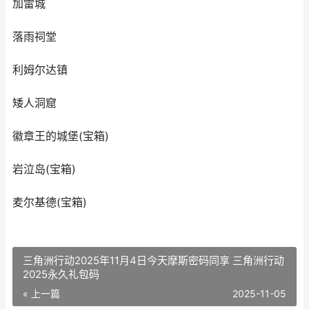
加雷城
落雨祠堂
利姆尔达镇
矮人洞窟
徽章王的城堡(宝箱)
岩泣岛(宝箱)
麦尔基德(宝箱)
三角洲行动2025年11月4日今天摩斯密码同享 三角洲行动
2025永久礼包码
« 上一篇
2025-11-05