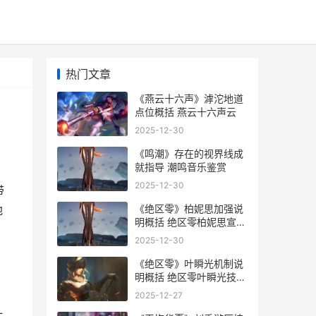
热门文章
《燕云十六声》滹沱地道
点位概括 燕云十六声云
2025-12-30
《鸣潮》存在的视界线成
就指导 潮鸣音乐鉴赏
2025-12-30
带
《绝区零》柏妮思加强说
地
明概括 绝区零柏妮思宣传
PV
2025-12-30
《绝区零》叶瞬光机制说
明概括 绝区零叶瞬光技能
爆料
2025-12-27