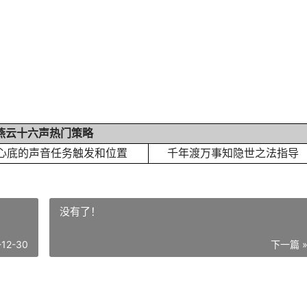
燕云十六声热门策略
心底的声音任务触发和位置
千年渡万事知隐世之法指导
没有了！
-12-30
下一篇 