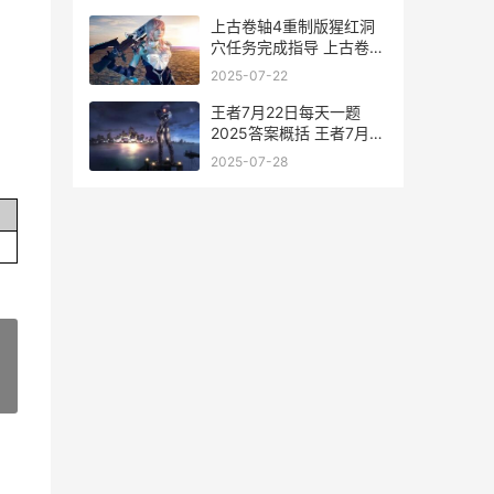
上古卷轴4重制版猩红洞
穴任务完成指导 上古卷轴
4重制版怎么切换第三人
2025-07-22
称
王者7月22日每天一题
2025答案概括 王者7月
23号更新的内容
2025-07-28
»