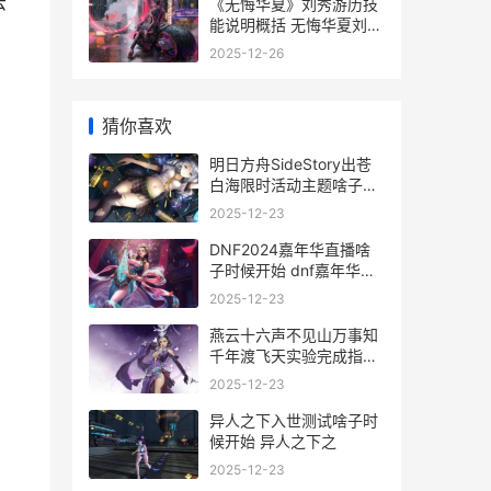
云
《无悔华夏》刘秀游历技
能说明概括 无悔华夏刘秀
君主藏品
2025-12-26
猜你喜欢
明日方舟SideStory出苍
白海限时活动主题啥子时
候上线 明日方舟 终末地
2025-12-23
DNF2024嘉年华直播啥
子时候开始 dnf嘉年华活
动
2025-12-23
燕云十六声不见山万事知
千年渡飞天实验完成指导
燕云十六声不见山主线更
2025-12-23
新到哪了
异人之下入世测试啥子时
候开始 异人之下之
2025-12-23