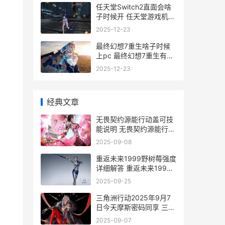
任天堂Switch2直面会啥
子时候开 任天堂游戏机
2ds
2025-12-23
最终幻想7重生啥子时候
上pc 最终幻想7重生有多
少章
2025-12-23
经典文章
无畏契约源能行动盖可技
能说明 无畏契约源能行动
手游官网入口
2025-09-08
重返未来1999野树莓强度
详细解答 重返未来1999
野树莓剧情
2025-09-25
三角洲行动2025年9月7
日今天摩斯密码同享 三角
洲行动2025永久礼包码
2025-09-07