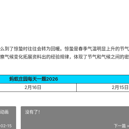
么到了惊蛰时往往会转为回暖。惊蛰是春季气温明显上升的节气
察气候变化拓展资料出的经验规律，体现了节气和气候之间的密
蚂蚁庄园每天一题2026
2月16日
2月15日
界动画
没有了！
-02-15
下一篇 