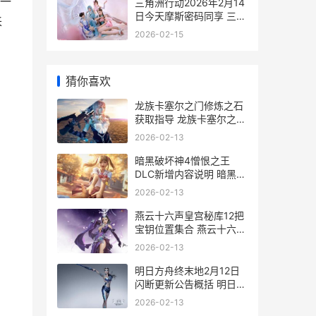
一
三角洲行动2026年2月14
日今天摩斯密码同享 三角
来
洲行动2026春节福利
2026-02-15
猜你喜欢
龙族卡塞尔之门修炼之石
获取指导 龙族卡塞尔之门
账号找回
2026-02-13
暗黑破坏神4憎恨之王
DLC新增内容说明 暗黑破
坏神4憎恨之种有什么用
2026-02-13
燕云十六声皇宫秘库12把
宝钥位置集合 燕云十六声
皇宫更新
2026-02-13
明日方舟终末地2月12日
闪断更新公告概括 明日方
舟终末地wiki
2026-02-13