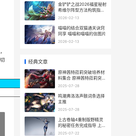
金铲铲之战2026福星秘射
希维尔阵型方法构筑指导
金铲铲之战2026福星
2026-02-13
喵喵的结合双猫通关诀窍
同享 喵喵和喵喵的信图片
2026-02-13
，
切
经典文章
原神茜特菈莉突破培养材
料集合 原神茜特菈莉突破
加多少金通
2025-07-28
鸣潮弗洛洛声骸词条选择
主推
2025-07-28
上古卷轴4重制版野精灵
的秘密任务完成指导 上古
卷轴4重制版山峰之指
»
2025-07-22