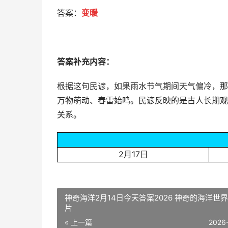
答案：
变暖
答案补充内容：
根据这句民谚，如果雨水节气期间天气偏冷，那
万物萌动、春雷始鸣。民谚反映的是古人长期观
关系。
2月17日
神奇海洋2月14日今天答案2026 神奇的海洋世
片
« 上一篇
2026