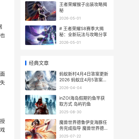
王者荣耀猴子出装攻略揭
秘
2026-05-01
据
# 王者荣耀S8赛季大揭
秘：全新玩法与攻略分享
也
2026-05-01
经典文章
面
蚂蚁新村4月4日答案更新
2026 蚂蚁庄4月5答案最
失
新
2026-04-04
inZOI海岛假期钓鱼竿获
取方式 岛屿钓鱼
2025-08-30
授
魔兽世界德鲁伊变海豚任
务完成指导 魔兽世界德鲁
戏
伊用什么武器
2025-07-22