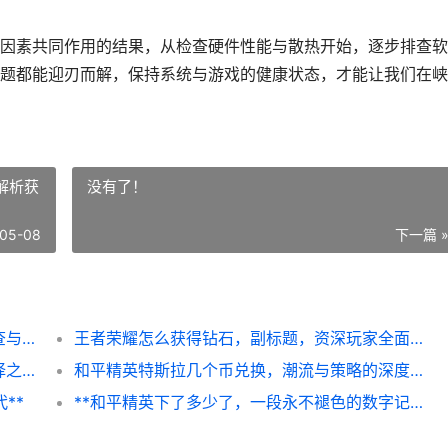
因素共同作用的结果，从检查硬件性能与散热开始，逐步排查软
题都能迎刃而解，保持系统与游戏的健康状态，才能让我们在峡
解析获
没有了！
05-08
下一篇 
**王者闪退是怎么回事，资深玩家的故障排查与解决指南**
王者荣耀怎么获得钻石，副标题，资深玩家全面解析获取途径与策略
和平精英特斯拉用什么车，揭秘载具皮肤选择之道
和平精英特斯拉几个币兑换，潮流与策略的深度解析，副标题，载具皮肤获取的经济学思考
**
**和平精英下了多少了，一段永不褪色的数字记忆**