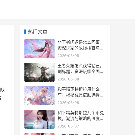
热门文章
**王者闪退是怎么回事，
资深玩家的故障排查与解
决指南**
2026-05-08
王者荣耀怎么获得钻石，
副标题，资深玩家全面解
析获取途径与策略
2026-05-08
和平精英特斯拉用什么
队
车，揭秘载具皮肤选择之
障
道
2026-05-08
和平精英特斯拉几个币兑
换，潮流与策略的深度解
析，副标题，载具皮肤获
2026-05-07
取的经济学思考