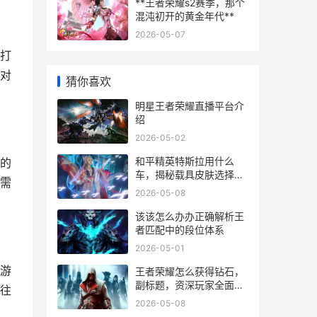
**王者荣耀s2赛季，那个
混沌初开的黄金年代**
2026-05-07
打
对
猜你喜欢
明星王者荣耀直播平台介
绍
2026-05-02
和平精英特斯拉用什么
的
车，揭秘载具皮肤选择之
需
道
2026-05-08
该该怎么办办正确解析王
者匹配中的段位体系
2026-05-01
游
王者荣耀怎么获得钻石，
副标题，资深玩家全面解
往
析获取途径与策略
2026-05-08