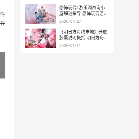
恐怖玩偶1游乐园咨询小
屋解谜指导 恐怖玩偶游戏
件
解说
2026-04-27
谷
《明日方舟终末地》荞愈
胶囊说明概括 明日方舟终
末地多少G
2026-01-31
»