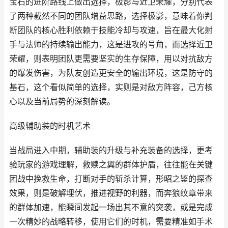
宝石的进阶路线上做出选择，极影与近卫荣耀，分别代表
了两种截然不同的团队增益思路，选择极影，意味着你判
断团队的核心胜利依赖于技能冷却与攻速，旨在最大化射
手与法师的持续输出能力，这是进攻的号角，而选择近卫
荣耀，则表明团队更需要坚实的生存保障，用以对抗敌方
的爆发伤害，为队友创造更安全的输出环境，这是防守的
基石，这个看似简单的选择，实则是对敌方阵容，己方核
心以及当前局势的深刻解读。
高级辅助装的时机艺术
当战局进入中期，辅助装的升级与补充装备的选择，更考
验玩家的游戏理解，救赎之翼的群体护盾，往往能在关键
团战中挽救生命，打断对手的斩杀计算，形昭之鉴的探查
效果，则是破解埋伏，推进视野的利器，而奔狼纹章带来
的群体加速，能瞬间发起一场出其不意的突袭，或是完成
一次精妙的战略转移，使用它们的时机，需要精准如手术