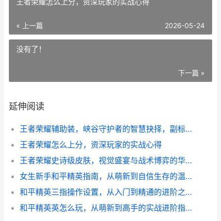
王者荣耀怎么上分，资深玩家的实战心得
« 上一篇
2026-05-24
没有了！
下一篇 »
延伸阅读
王者荣耀辅助装，峡谷守护者的智慧抉择，副标题，策略视野与团队升华的基石
王者荣耀怎么上分，资深玩家的实战心得
王者荣耀史诗级皮肤，视觉盛宴与战术博弈的华丽交响，副标题，光影交织的峡谷艺术与价值思辨
女生新手和平精英指南，从萌新到自信生存的温柔征程
和平精英三指操作设置，从入门到精通的进阶之路，副标题，突破二指瓶颈的实战密钥
和平精英英怎么玩，从萌新到高手的实战进阶指南副标题，百场锤炼吃鸡心得精讲