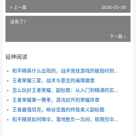
« 上一篇
2026-05-26
没有了！
下一篇 »
延伸阅读
和平精英什么出现的，战术竞技游戏的破局时刻，副标题，从绝地求生到和平精英的进化之路
王者荣耀三星，战术与意志的璀璨徽章
怎么玩好王者荣耀，副标题：从入门到精通的实战心得
王者荣耀第一赛季，混沌初开的荣耀序章
王者最强坦克，峡谷坚盾的终极奥义副标题
和平精英如何降伞，落地胜负一念间，极限控伞的艺术与策略