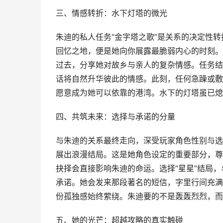
三、情感转折：水下灯塔的微光
朱迪的私人任务“金字塔之歌”是关系的决定性
回忆之地，便是她向你展露最脆弱内心的时刻。
过去，分享她对故乡与亲人的复杂情感。任务结
话将自然升华彼此的情感。此刻，任何急躁或敷
愿意成为她可以依靠的港湾。水下的灯塔虽已熄
四、共筑未来：选择与承诺的分量
与朱迪的关系最终走向，深受玩家角色性别与选
展出浪漫结局。这是她角色设定的重要部分，尊
抉择会直接影响朱迪的命运。选择“星星”结局
承诺。她会发来那段著名的短信，字里行间充满
份孤独感始终萦绕。朱迪要的不是轰轰烈烈，而
五、她的光芒：超越攻略的真实触碰