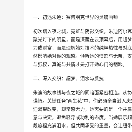
一、初遇朱迪：赛博朋克世界的灵魂画师
初次踏入夜之城，霓虹与阴影交织，朱迪阿尔瓦
聚光灯下的明星，而是深藏在云顶幕后，用超梦
力或财富，而是理解她对技术的纯粹热忱与对底
然影响她对你的观感。倾听她的愤怒与无奈，支
与强权，真诚与共情才是打开她心门的钥匙。
二、深入交织：超梦、泪水与反抗
朱迪的故事线与夜之城的阴暗面紧密相连。从协
谨慎。关键任务“两生花”中，你必须亲自潜入
迪渴望改变，却常感无力，她需要的是一个并肩
意与决定，避免轻浮或功利的态度。当她展示超
段旅程充满泪水，但共同承受的重量，会让纽带