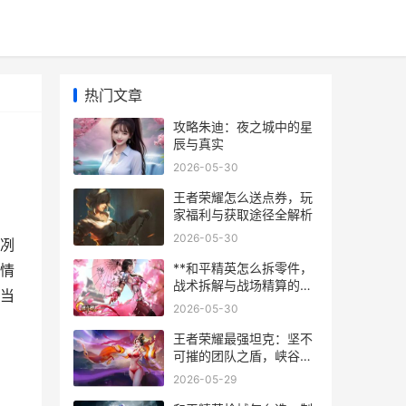
热门文章
攻略朱迪：夜之城中的星
辰与真实
2026-05-30
王者荣耀怎么送点券，玩
家福利与获取途径全解析
2026-05-30
冽
**和平精英怎么拆零件，
情
战术拆解与战场精算的艺
当
术，副标题，从舔包到配
2026-05-30
装的深度策略解析**
王者荣耀最强坦克：坚不
可摧的团队之盾，峡谷生
存的终极哲学
2026-05-29