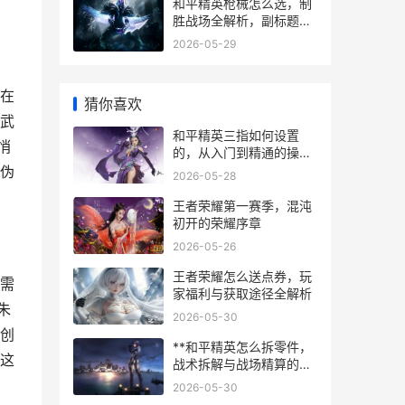
和平精英枪械怎么选，制
胜战场全解析，副标题，
资深玩家的实战武器经
2026-05-29
在
猜你喜欢
武
和平精英三指如何设置
悄
的，从入门到精通的操控
革新
伪
2026-05-28
王者荣耀第一赛季，混沌
初开的荣耀序章
2026-05-26
王者荣耀怎么送点券，玩
需
家福利与获取途径全解析
朱
2026-05-30
创
**和平精英怎么拆零件，
这
战术拆解与战场精算的艺
术，副标题，从舔包到配
2026-05-30
装的深度策略解析**