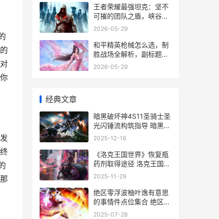
王者荣耀最强坦克：坚不
可摧的团队之盾，峡谷生
存的终极哲学
2026-05-29
的
和平精英枪械怎么选，制
的
胜战场全解析，副标题，
对
资深玩家的实战武器经
2026-05-29
你
经典文章
暗黑破坏神4S11圣骑士圣
光闪锤流构筑指导 暗黑破
坏神4s11赛季什么时候开
发
2025-12-16
始
终
《洛克王国世界》恢复瓶
药剂取得途径 洛克王国世
的
界wiki
2025-11-29
那
绝区零浮波柚叶逸有意思
的事情件点位集合 绝区零
浮波柚叶和爱丽丝是什么
2025-07-28