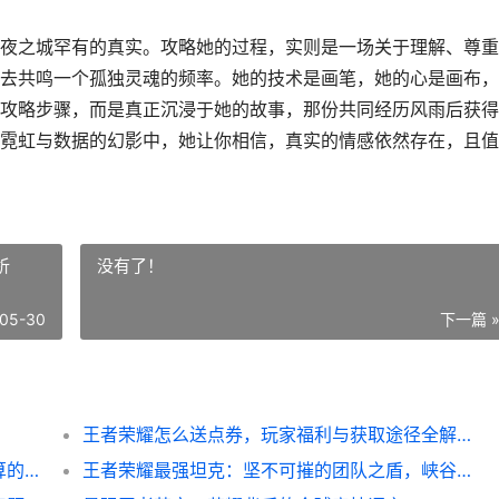
夜之城罕有的真实。攻略她的过程，实则是一场关于理解、尊重
去共鸣一个孤独灵魂的频率。她的技术是画笔，她的心是画布，
攻略步骤，而是真正沉浸于她的故事，那份共同经历风雨后获得
霓虹与数据的幻影中，她让你相信，真实的情感依然存在，且值
析
没有了！
05-30
下一篇 
王者荣耀怎么送点券，玩家福利与获取途径全解析
**和平精英怎么拆零件，战术拆解与战场精算的艺术，副标题，从舔包到配装的深度策略解析**
王者荣耀最强坦克：坚不可摧的团队之盾，峡谷生存的终极哲学