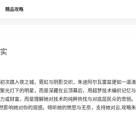
精品攻略
实
初次踏入夜之城，霓虹与阴影交织，朱迪阿尔瓦雷兹便如一道清
聚光灯下的明星，而是深藏在云顶幕后，用超梦技术编织记忆与
力或财富，而是理解她对技术的纯粹热忱与对底层民众的悲悯。
悄然影响她对你的观感。倾听她的愤怒与无奈，支持她对云,攻略朱