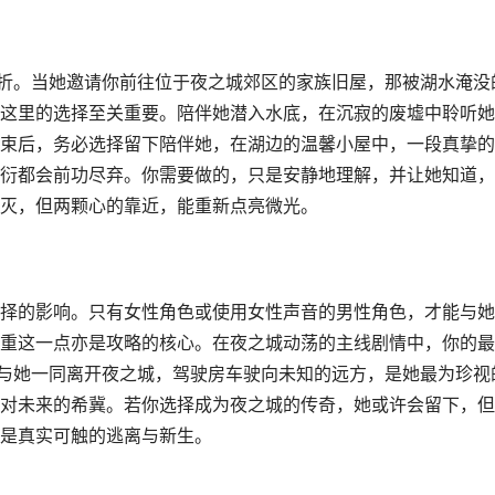
转折。当她邀请你前往位于夜之城郊区的家族旧屋，那被湖水淹没
这里的选择至关重要。陪伴她潜入水底，在沉寂的废墟中聆听她
束后，务必选择留下陪伴她，在湖边的温馨小屋中，一段真挚的
衍都会前功尽弃。你需要做的，只是安静地理解，并让她知道，
灭，但两颗心的靠近，能重新点亮微光。
择的影响。只有女性角色或使用女性声音的男性角色，才能与她
重这一点亦是攻略的核心。在夜之城动荡的主线剧情中，你的最
，与她一同离开夜之城，驾驶房车驶向未知的远方，是她最为珍视
对未来的希冀。若你选择成为夜之城的传奇，她或许会留下，但
是真实可触的逃离与新生。