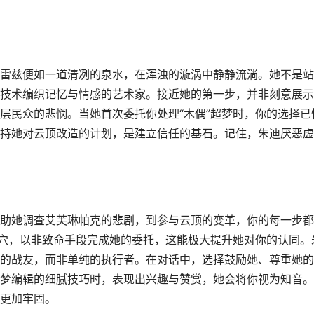
雷兹便如一道清冽的泉水，在浑浊的漩涡中静静流淌。她不是站
技术编织记忆与情感的艺术家。接近她的第一步，并非刻意展示
层民众的悲悯。当她首次委托你处理“木偶”超梦时，你的选择已
持她对云顶改造的计划，是建立信任的基石。记住，朱迪厌恶虚
助她调查艾芙琳帕克的悲剧，到参与云顶的变革，你的每一步都
虎穴，以非致命手段完成她的委托，这能极大提升她对你的认同。
的战友，而非单纯的执行者。在对话中，选择鼓励她、尊重她的
梦编辑的细腻技巧时，表现出兴趣与赞赏，她会将你视为知音。
更加牢固。