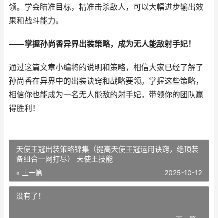
领。学会瞄准目标，精准击杀敌人，可以大幅进步输出效
果和战斗能力。
——掌握孙尚香异界出装策略，成为无人能敌射手妃！
通过这篇文章小编将的说明和策略，相信大家已经了解了
孙尚香在异界中的出装诀窍和战略要领。掌握这些策略，
相信你也能成为一名无人能敌的射手妃，带领你的团队赢
得胜利！
天使王冠出装策略锦集（提高天使王冠运用诀窍，绝顶装
备组合一网打尽） 天使王技能
« 上一篇
2025-10-12
没有了！