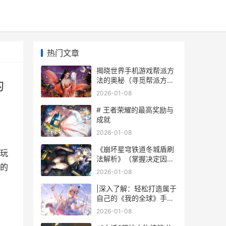
热门文章
揭晓世界手机游戏帮派方
法的奥秘（寻觅帮派方法
的
的深度，解开游戏世界的
2026-01-08
潜力） 世界手游榜单
# 王者荣耀的最高奖励与
成就
2026-01-08
《崩坏星穹铁道冬城盾刷
玩
法解析》（掌握决定因素
的
刷怪诀窍，快速提高战
2026-01-08
力！） 崩坏星穹铁道官服
下载
|深入了解：轻松打造属于
自己的《我的全球》手机
版皮肤攻略|
2026-01-08