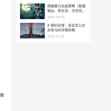
杨戬暴力出装策略（超强
输出、高生存、无坦克能
挡！） 杨戬暴力出装策略
2025-09-25
# 我的全球：该该怎么办
办栓马的详细攻略
2025-12-25
磋