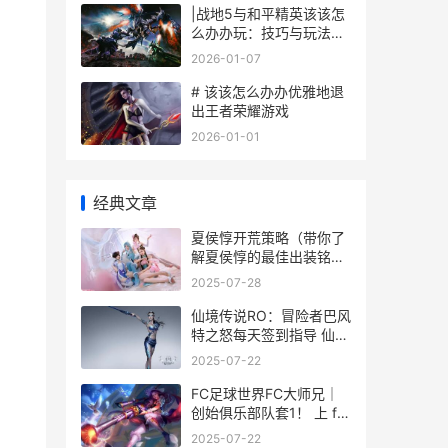
|战地5与和平精英该该怎
么办办玩：技巧与玩法攻
略|
2026-01-07
# 该该怎么办办优雅地退
出王者荣耀游戏
2026-01-01
经典文章
夏侯惇开荒策略（带你了
解夏侯惇的最佳出装铭文
选择，成为荒野中的霸
2025-07-28
主） 夏侯惇开荒带什么兵
书
仙境传说RO：冒险者巴风
特之怒每天签到指导 仙境
传说RO:冒险者
2025-07-22
FC足球世界FC大师兄｜
创始俱乐部队套1！ 上 fc
足球世界杯
2025-07-22