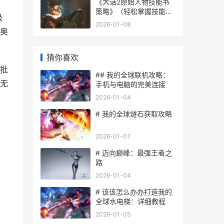
《大话2原始人物技能书
策略》（轻松掌握技能
吸
书，成为大话2巅峰强
2026-01-08
者） 大话二回源技能
奥
猜你喜欢
批
## 我的全球联机攻略：
无
手机与电脑的完美连接
2026-01-04
# 我的全球燧石获取攻略
2026-01-07
# 迈向巅峰：最强王者之
路
2026-01-04
# 该该怎么办办打造我的
全球水电梯：详细教程
2026-01-05