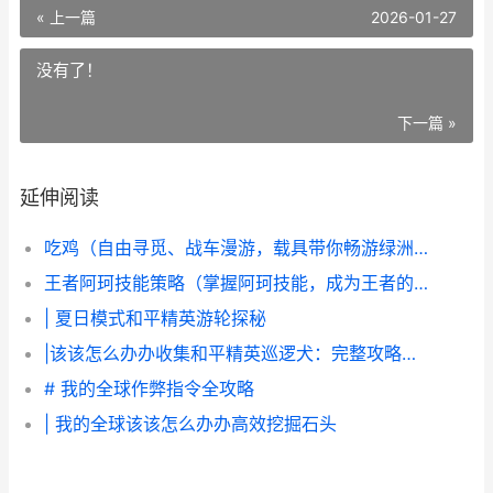
« 上一篇
2026-01-27
没有了！
下一篇 »
延伸阅读
吃鸡（自由寻觅、战车漫游，载具带你畅游绿洲世界） 吃鸡自由人是什么意思
王者阿珂技能策略（掌握阿珂技能，成为王者的绝世刺客） 王者阿珂技能策划师是谁
| 夏日模式和平精英游轮探秘
|该该怎么办办收集和平精英巡逻犬：完整攻略与技巧|
# 我的全球作弊指令全攻略
| 我的全球该该怎么办办高效挖掘石头