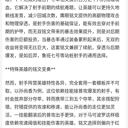
血，它解决了射手前期的续航难题，让英雄可以更持久地
赖线发育，减少回城次数，鹰眼铭文提供的高额物理攻击
和物理穿透，是射手伤害的基础保证，能有效击穿对手前
期的护甲，而无双铭文带来的暴击效果提升，则是对后期
伤害的巨额投资，当暴击率通过装备累积起来后，无双的
收益将变得无比巨大，这套铭文兼顾了续航，穿透与后期
爆发，是如后羿，鲁班七号等站桩射手的通用选择。
**特殊英雄的铭文变奏**
然而，射手阵营英雄特性各异，完全套用一套模板并不可
取，以孙尚香为例，这位依赖技能接普攻爆发的射手，有
时会放弃部分夺萃，转而携带三到五个夺萃，其余搭配狩
猎，狩猎提供的攻速和移速，能让孙尚香的走位更加灵
活，一技能翻滚后的普攻出手更快，对于马可波罗这样极
度依赖攻速阈值和技能伤害的英雄，铭文选择则偏向于红