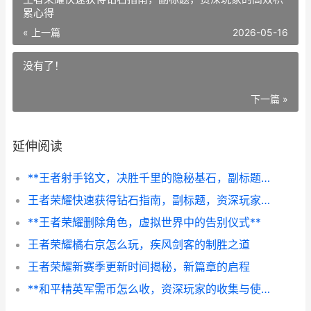
累心得
« 上一篇
2026-05-16
没有了！
下一篇 »
延伸阅读
**王者射手铭文，决胜千里的隐秘基石，副标题，箭无虚发的力量之源**
王者荣耀快速获得钻石指南，副标题，资深玩家的高效积累心得
**王者荣耀删除角色，虚拟世界中的告别仪式**
王者荣耀橘右京怎么玩，疾风剑客的制胜之道
王者荣耀新赛季更新时间揭秘，新篇章的启程
**和平精英军需币怎么收，资深玩家的收集与使用之道，副标题：精打细算迈向顶级装备之路**