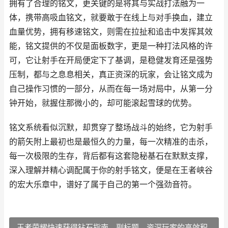
拥有了合理的铭文，更关键的是将其与实战打法融为一
体，携带高吸血铭文，就要敢于在线上与对手换血，建立
血量优势，拥有移速铭文，则需在拉扯和追击中发挥其效
能，铭文提供的不仅是面板数字，更是一种打法风格的许
可，它让射手在开局便定下了基调，是稳健发育还是强势
压制，都与之息息相关，真正资深的玩家，会让铭文成为
自己操作习惯的一部分，从而在每一场对局中，从第一分
钟开始，就握住那微小的，却可能滚起雪球的优势。
铭文系统看似沉默，却贯穿了整场战斗的始终，它为射手
的箭矢附上最初也是最恒久的力量，每一次精准的击杀，
每一次极限的生存，背后都有这套隐秘基石在默默支撑，
深入理解并精心调配属于你的射手铭文，便是在王者峡谷
的宏大乐章中，谱好了属于自己的第一个强劲音符。
王者荣耀快速获得钻石指南，副标题，资深玩家的高效积