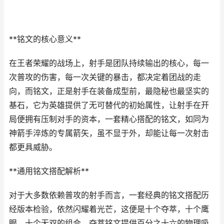
**铭文的核心意义**
在王者荣耀的战场上，射手是团队持续输出的核心，每一
次普攻的伤害，每一次关键的暴击，都决定着团战的走
向，而铭文，正是射手在装备成型前，最隐秘也最坚实的
基石，它为英雄提供了无可替代的初始属性，让射手在开
局便拥有压制对手的资本，一套精心搭配的铭文，如同为
神箭手淬炼的专属箭矢，虽不显于外，却能让每一次射击
都更具威胁。
**通用铭文搭配解析**
对于大多数依赖普攻的射手而言，一套经典的铭文搭配历
经版本检验，依然闪耀着光芒，这便是十个夺萃，十个鹰
眼，十个无双的组合，夺萃铭文提供百分之十六的物理吸