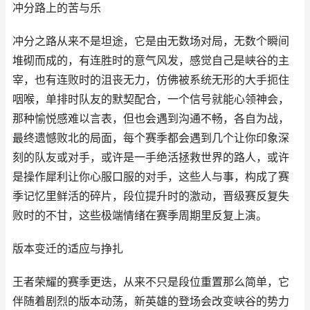
冲分路上的苦与乐
冲分之路从来不是坦途，它是由无数场对局，无数个瞬间
堆砌而成的，有连胜时的意气风发，感觉自己是峡谷的主
宰，也有连败时的沮丧无力，仿佛被系统无形的大手扼住
咽喉，单排时队友的默契配合，一个信号就能心领神会，
那种愉悦感难以言表，但也会遇到沟通不畅，各自为战，
最终遗憾败北的局面，每个赛季都会遇到几个让你印象深
刻的队友或对手，或许是一手绝活拯救世界的路人，或许
是操作犀利让你心服口服的对手，这些人与事，构成了赛
季记忆里鲜活的碎片，段位提升时的激动，晋级赛反复失
败时的不甘，这些极端情绪在赛季周期里反复上演。
版本变迁的适应与挣扎
王者荣耀的赛季更迭，从来不只是段位重置那么简单，它
伴随着剧烈的版本动荡，新英雄的登场会改变峡谷的势力