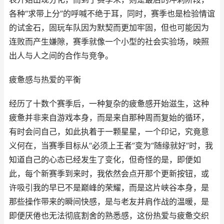
各种“求带上分”的呼喊不绝于耳，同时，赛季也是检验情谊
的试金石，固玩车队因为默契而更加牢固，但也可能因为
连败而产生嫌隙，赛季就像一个小型的社会实验场，映照
出人与人之间的合作与竞争。
疲惫感与热爱的平衡
经历了十数个赛季后，一种复杂的疲惫感开始滋生，这种
疲惫并非来自游戏本身，而是来自那种周而复始的循环，
有时会问自己，如此执着于一颗星星，一个印记，究竟意
义何在，当赛季目标从“必须上王者”变为“随缘就好”时，我
知道自己的心态已经发生了变化，但奇怪的是，即便如
此，每个新赛季到来时，我依然会点开那个更新按钮，或
许吸引我的早已不是巅峰的荣耀，而是这片峡谷本身，是
那些操作带来的瞬间快感，是与老友并肩作战的温暖，是
即便厌倦也无法彻底割舍的熟悉感，这份热爱与疲惫交织