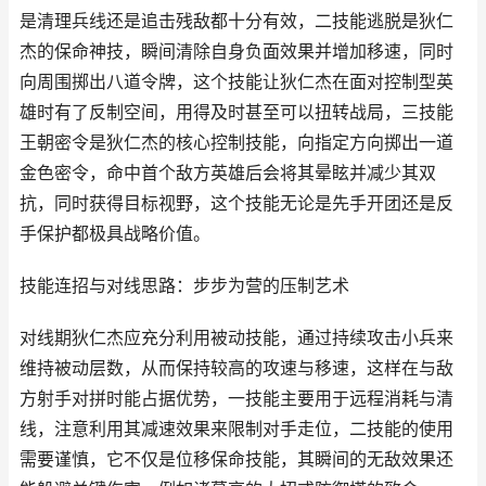
是清理兵线还是追击残敌都十分有效，二技能逃脱是狄仁
杰的保命神技，瞬间清除自身负面效果并增加移速，同时
向周围掷出八道令牌，这个技能让狄仁杰在面对控制型英
雄时有了反制空间，用得及时甚至可以扭转战局，三技能
王朝密令是狄仁杰的核心控制技能，向指定方向掷出一道
金色密令，命中首个敌方英雄后会将其晕眩并减少其双
抗，同时获得目标视野，这个技能无论是先手开团还是反
手保护都极具战略价值。
技能连招与对线思路：步步为营的压制艺术
对线期狄仁杰应充分利用被动技能，通过持续攻击小兵来
维持被动层数，从而保持较高的攻速与移速，这样在与敌
方射手对拼时能占据优势，一技能主要用于远程消耗与清
线，注意利用其减速效果来限制对手走位，二技能的使用
需要谨慎，它不仅是位移保命技能，其瞬间的无敌效果还