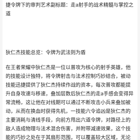
捷令牌下的审判艺术副标题：走a射手的战术精髓与掌控之
道
狄仁杰技能总览：令牌为武法则为盾
在王者荣耀中狄仁杰是一位以普攻为核心的射手英雄，他
的技能设计独特，将令牌射击与法术控制巧妙结合，被动
技能迅捷提供了狄仁杰持续作战的资本，每次普攻都能提
升自身攻速与移速，叠加层数后狄仁杰的走a手感会变得异
常流畅，这让他在对线期可以通过不断攻击小兵来叠加被
动，从而在换血时获得先机，一技能六令追凶是狄仁杰的
主要消耗与清线手段，向前方甩出六道令牌，对路径上的
敌人造成物理与法术混合伤害，并附带减速效果，这个技
能的巧妙之处在于其扇形范围，可以覆盖较大区域，无论