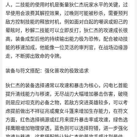
人，二技能的使用时机是衡量狄仁杰玩家水平的关键，过
早使用会浪费其解控效果，过晚则可能被秒杀，需要预判
敌方控制技能的释放时机，例如面对白起的嘲讽或妲己的
晕眩时，秒解二技能可以立即反打，狄仁杰的攻速成长很
高，装备成型后他的持续输出能力极为恐怖，配合被动技
能的移速加成，他能像一位灵活的审判官，在战场边缘游
走，不断掷出致命的令牌。
装备与符文搭配：强化普攻的极致追求
狄仁杰的装备选择通常以攻速和暴击为核心，闪电匕首能
提升清线能力与移速，无尽战刃大幅增加暴击伤害，破晓
则是应对坦克的必备之物，若敌方突进英雄较多，可以考
虑提前做出不祥征兆或魔女斗篷来增加生存能力，在符文
方面，红色选择祸源或红月来提升暴击率或攻速，绿色选
择鹰眼增加物理穿透，蓝色则可以选择狩猎，进一步强化
攻速与移速，这套搭配能让狄仁杰的普攻手感达到最佳，