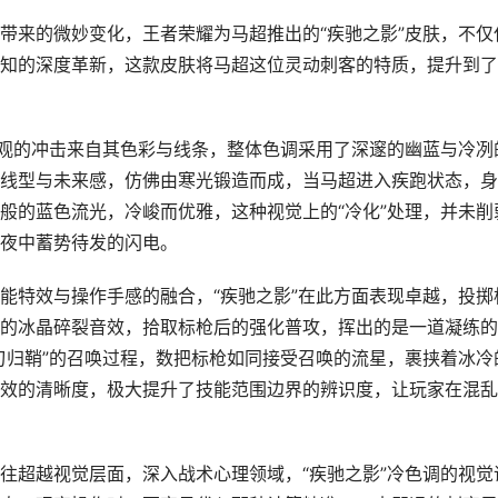
带来的微妙变化，王者荣耀为马超推出的“疾驰之影”皮肤，不仅
知的深度革新，这款皮肤将马超这位灵动刺客的特质，提升到了
直观的冲击来自其色彩与线条，整体色调采用了深邃的幽蓝与冷冽
线型与未来感，仿佛由寒光锻造而成，当马超进入疾跑状态，身
般的蓝色流光，冷峻而优雅，这种视觉上的“冷化”处理，并未削
夜中蓄势待发的闪电。
能特效与操作手感的融合，“疾驰之影”在此方面表现卓越，投掷
的冰晶碎裂音效，拾取标枪后的强化普攻，挥出的是一道凝练的
刃归鞘”的召唤过程，数把标枪如同接受召唤的流星，裹挟着冰冷
效的清晰度，极大提升了技能范围边界的辨识度，让玩家在混乱
往超越视觉层面，深入战术心理领域，“疾驰之影”冷色调的视觉