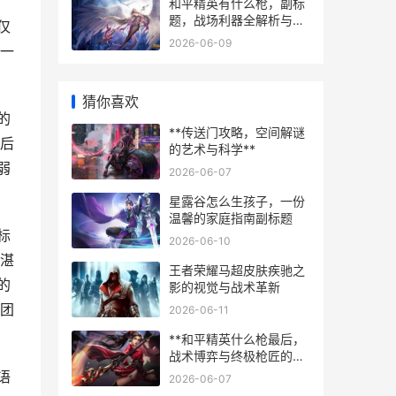
和平精英有什么枪，副标
题，战场利器全解析与深
仅
度战术指南
2026-06-09
一
猜你喜欢
的
**传送门攻略，空间解谜
后
的艺术与科学**
弱
2026-06-07
星露谷怎么生孩子，一份
温馨的家庭指南副标题
标
2026-06-10
湛
王者荣耀马超皮肤疾驰之
的
影的视觉与战术革新
团
2026-06-11
**和平精英什么枪最后，
战术博弈与终极枪匠的哲
学副标题**
语
2026-06-07