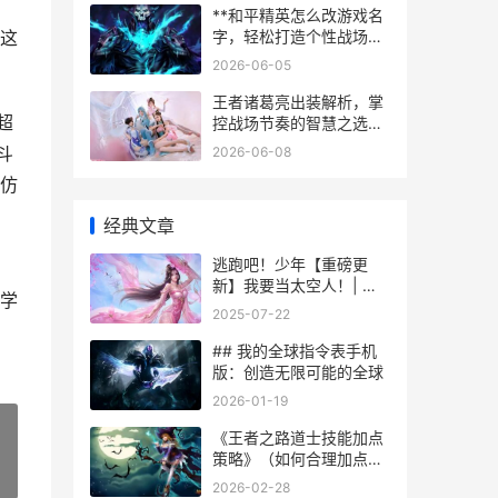
**和平精英怎么改游戏名
字，轻松打造个性战场标
这
识的完全指南，副标题，
2026-06-05
从基础步骤到创意心法的
深度解析**
王者诸葛亮出装解析，掌
超
控战场节奏的智慧之选，
副标题，运筹帷幄决胜千
斗
2026-06-08
里
仿
经典文章
逃跑吧！少年【重磅更
新】我要当太空人！| 新
学
版本活动主题集合 逃跑吧
2025-07-22
少年官方服下载
## 我的全球指令表手机
版：创造无限可能的全球
2026-01-19
《王者之路道士技能加点
策略》（如何合理加点提
»
高道士战斗能力） 王者之
2026-02-28