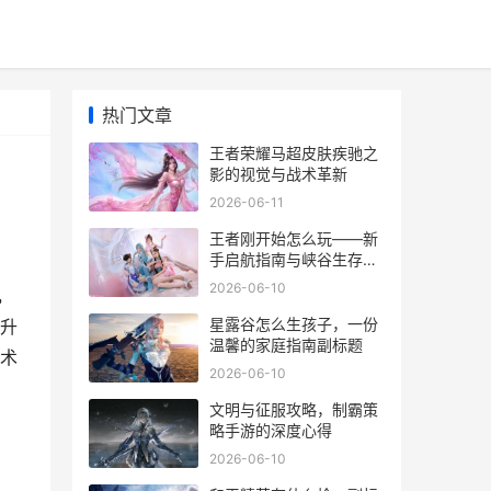
热门文章
王者荣耀马超皮肤疾驰之
影的视觉与战术革新
2026-06-11
王者刚开始怎么玩——新
手启航指南与峡谷生存法
则
2026-06-10
，
星露谷怎么生孩子，一份
升
温馨的家庭指南副标题
战术
2026-06-10
文明与征服攻略，制霸策
略手游的深度心得
2026-06-10