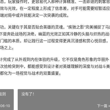
态，玩家操作时，更容易代入那种计算精准、一击即退的刺客思
效与光效，在一定程度上形成了信息差，对手可能需要短暂适应
端对局中或许就能决定一次突袭的成败。
功，关键在于其是否贴合英雄的灵魂，“疾驰之影”完美捕捉了马
表下是奔赴战场的决绝，幽蓝的光效正如其冷静的头脑与炽热的战
门槛的本质，却让践行这一过程变得更具沉浸感和赏心悦目感，
场之上。
设计完成了从外观到内在体验的升级，它不仅是角色形象的华丽外
次拾枪突刺中，都能感受到设计者对英雄理解的深度与对战斗美
都化为一场视觉与战术的双重盛宴。
法则
没有了！
-06-10
下一篇 