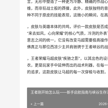
言，无形中塑造了一种更为冷静、精确的作战心
维，而非狂战士般的莽撞，此外，皮肤独特的音
种不同于原皮的技能表现，这微小的瞬间，在高
，皮肤与英雄本体的共鸣，评价一款皮肤是否成
“来去如风，心向荣耀”的核心气质，冷冽的外
意志之间的统一，它没有改变马超需要极高操作
佛真正与那位西凉少主并肩驰骋于王者峡谷的战
，王者荣耀马超皮肤“疾驰之影”，以其出色的
衣，更是玩家手中延伸而出的战术利器，在每一
的追求，这款皮肤让马超的每一次穿梭与收割，
王者刚开始怎么玩——新手启航指南与峡谷生存
« 上一篇
2026