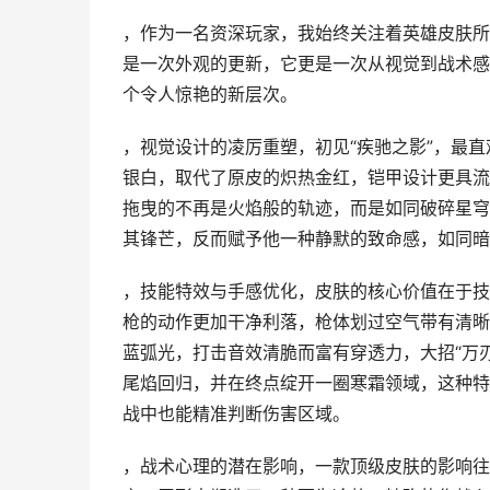
，作为一名资深玩家，我始终关注着英雄皮肤所
是一次外观的更新，它更是一次从视觉到战术感
个令人惊艳的新层次。
，视觉设计的凌厉重塑，初见“疾驰之影”，最
银白，取代了原皮的炽热金红，铠甲设计更具流
拖曳的不再是火焰般的轨迹，而是如同破碎星穹
其锋芒，反而赋予他一种静默的致命感，如同暗
，技能特效与手感优化，皮肤的核心价值在于技
枪的动作更加干净利落，枪体划过空气带有清晰
蓝弧光，打击音效清脆而富有穿透力，大招“万
尾焰回归，并在终点绽开一圈寒霜领域，这种特
战中也能精准判断伤害区域。
，战术心理的潜在影响，一款顶级皮肤的影响往