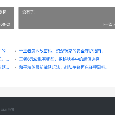
副标
没有了！
-06-21
下一篇 
和平精英怎么关闭附近的人，副标题，守护你的战术隐私与沉浸体验
**王者怎么改密码，资深玩家的安全守护指南，副标题，账号安全与便捷修改全解析**
王者荣耀赛季限定皮肤，时光淬炼的荣耀印记，副标题，铭刻于峡谷的赛季史诗
王者6元皮肤有哪些，探秘峡谷中的超值选择
王者荣耀铠攻略，幽冥刀锋的杀戮艺术，副标题，从入门到精通的全面指南
和平精英最新战队玩法，战队争锋再启征程副标题
6
XML地图