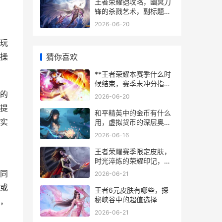
王者荣耀铠攻略，幽冥刀
锋的杀戮艺术，副标题，
从入门到精通的全面指南
2026-06-20
玩
操
猜你喜欢
**王者荣耀本赛季什么时
候结束，赛季末冲分指南
与版本解读**
的
2026-06-20
提
和平精英中的金币有什么
实
用，虚拟货币的深层奥秘
副标题
2026-06-16
王者荣耀赛季限定皮肤，
时光淬炼的荣耀印记，副
标题，铭刻于峡谷的赛季
同
2026-06-21
史诗
或
王者6元皮肤有哪些，探
秘峡谷中的超值选择
，
2026-06-21