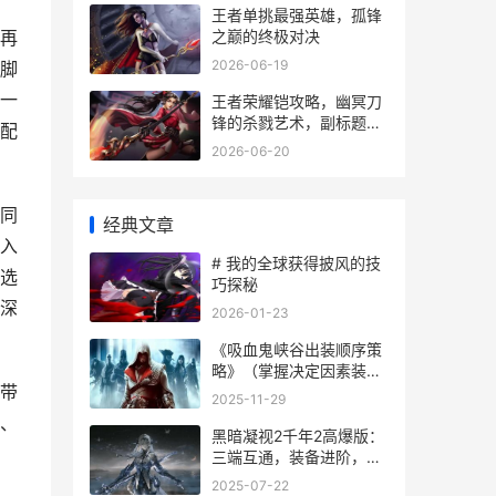
王者单挑最强英雄，孤锋
之巅的终极对决
再
2026-06-19
脚
一
王者荣耀铠攻略，幽冥刀
锋的杀戮艺术，副标题，
配
从入门到精通的全面指南
2026-06-20
同
经典文章
入
# 我的全球获得披风的技
选
巧探秘
深
2026-01-23
《吸血鬼峡谷出装顺序策
略》（掌握决定因素装
带
备，统治战场） 吸血鬼全
2025-11-29
流程
、
黑暗凝视2千年2高爆版：
三端互通，装备进阶，副
本挑战，详细策略！ 黑暗
2025-07-22