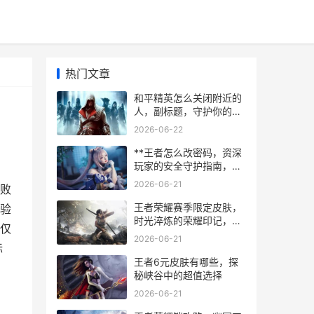
热门文章
和平精英怎么关闭附近的
人，副标题，守护你的战
术隐私与沉浸体验
2026-06-22
**王者怎么改密码，资深
玩家的安全守护指南，副
标题，账号安全与便捷修
2026-06-21
败
改全解析**
王者荣耀赛季限定皮肤，
验
时光淬炼的荣耀印记，副
仅
标题，铭刻于峡谷的赛季
2026-06-21
史诗
标
王者6元皮肤有哪些，探
秘峡谷中的超值选择
2026-06-21