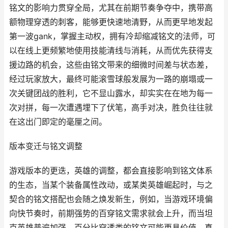
铭文的影响力贯穿全局，尤其在前期节奏争夺中，携带高
额物理穿透的刺客，能够更快速地清野，从而更早地发起
第一波gank，掌握主动权，拥有冷却缩减铭文的法师，可
以在线上更频繁地使用技能清线与消耗，从而优先获得支
援边路的机会，这些由铭文带来的细微时间差与状态差，
经过玩家放大，最终可能滚雪球般发展为一路的崩塌或一
次关键团战的胜利，它不显山露水，却实实在在地为每一
次对拼，每一次遭遇埋下了伏笔，高手对决，胜负往往就
在这出门即定的毫厘之间。
版本变迁与铭文调整
游戏版本的更迭，英雄的调整，都会直接影响到铭文体系
的生态，当某个装备属性改动，或某类英雄崛起时，与之
契合的铭文搭配也会随之焕发新生，例如，当游戏环境偏
向快节奏时，前期强势的百穿铭文需求就会上升，而当坦
克英雄普遍加强，百分比穿透类的铭文可能更具价值，真