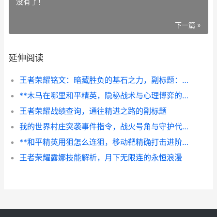
没有了！
下一篇 »
延伸阅读
王者荣耀铭文：暗藏胜负的基石之力，副标题：细析铭文搭配如何悄然主宰战场节奏
**木马在哪里和平精英，隐秘战术与心理博弈的战场**
王者荣耀战绩查询，通往精进之路的副标题
我的世界村庄突袭事件指令，战火号角与守护代码，村庄突袭的指令奥秘与实战策略
**和平精英用狙怎么连狙，移动靶精确打击进阶指南副标题**
王者荣耀露娜技能解析，月下无限连的永恒浪漫