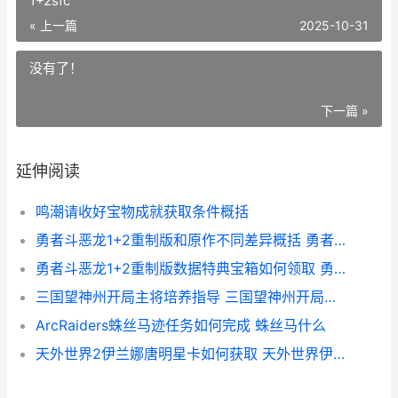
1+2sfc
« 上一篇
2025-10-31
没有了！
下一篇 »
延伸阅读
鸣潮请收好宝物成就获取条件概括
勇者斗恶龙1+2重制版和原作不同差异概括 勇者斗恶龙1+2sfc
勇者斗恶龙1+2重制版数据特典宝箱如何领取 勇者斗恶龙1&2
三国望神州开局主将培养指导 三国望神州开局怎么玩
ArcRaiders蛛丝马迹任务如何完成 蛛丝马什么
天外世界2伊兰娜唐明星卡如何获取 天外世界伊娃查兰特