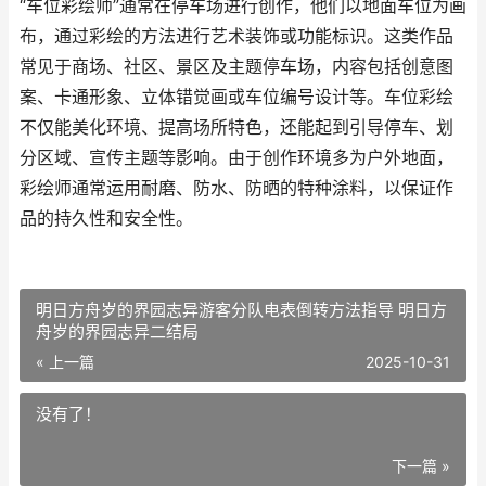
“车位彩绘师”通常在停车场进行创作，他们以地面车位为画
布，通过彩绘的方法进行艺术装饰或功能标识。这类作品
常见于商场、社区、景区及主题停车场，内容包括创意图
案、卡通形象、立体错觉画或车位编号设计等。车位彩绘
不仅能美化环境、提高场所特色，还能起到引导停车、划
分区域、宣传主题等影响。由于创作环境多为户外地面，
彩绘师通常运用耐磨、防水、防晒的特种涂料，以保证作
品的持久性和安全性。
明日方舟岁的界园志异游客分队电表倒转方法指导 明日方
舟岁的界园志异二结局
« 上一篇
2025-10-31
没有了！
下一篇 »