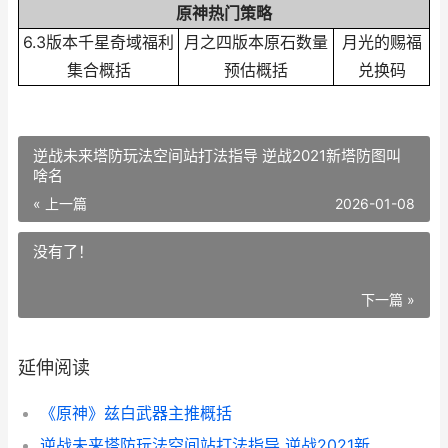
原神热门策略
6.3版本千星奇域福利
月之四版本原石数量
月光的赐福
集合概括
预估概括
兑换码
逆战未来塔防玩法空间站打法指导 逆战2021新塔防图叫
啥名
« 上一篇
2026-01-08
没有了！
下一篇 »
延伸阅读
《原神》兹白武器主推概括
逆战未来塔防玩法空间站打法指导 逆战2021新塔防图叫啥名