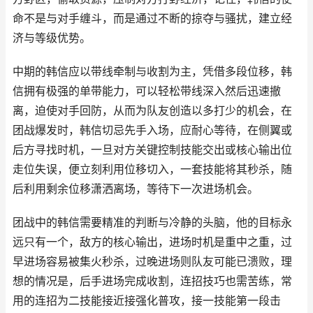
命不是与对手缠斗，而是通过不断的掠夺与骚扰，建立经
济与等级优势。
中期的韩信应以带线牵制与收割为主，凭借多段位移，韩
信拥有极强的单带能力，可以轻松带线深入然后迅速撤
离，迫使对手回防，从而为队友创造以多打少的机会，在
团战爆发时，韩信切忌先手入场，应耐心等待，在侧翼或
后方寻找时机，一旦对方关键控制技能交出或核心输出位
走位失误，便立刻利用位移切入，一套技能将其秒杀，随
后利用剩余位移潇洒离场，等待下一次进场机会。
团战中的韩信需要精准的判断与冷静的头脑，他的目标永
远只有一个，敌方的核心输出，进场时机是重中之重，过
早进场容易被集火秒杀，过晚进场则队友可能已溃败，理
想的情况是，后手进场完成收割，连招技巧也需苦练，常
用的连招为二技能接近接强化普攻，接一技能第一段击