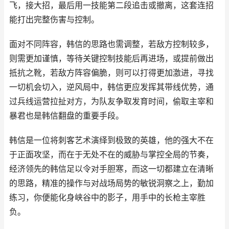
飞，接大招，最后用一技能第二段追击或撤离，这套连招
能打出完整伤害与控制。
面对不同阵容，韩信的思路也需调整，若敌方控制较多，
则需更加谨慎，等待关键控制技能后再进场，或提前做出
抵抗之靴，若敌方阵容偏脆，则可以打得更加激进，寻找
一切机会切入，逆风局中，韩信更应发挥其带线优势，通
过兵线运营拉扯对方，为队友争取发育时间，偷取主宰和
暴君也是韩信翻盘的重要手段。
韩信是一位将刺客艺术演绎到极致的英雄，他的强大不在
于正面攻坚，而在于无处不在的威胁与掌控全局的节奏，
经济领先的韩信足以令对手胆寒，而这一切都建立在清晰
的思路，精准的操作与对战场局势的敏锐洞察之上，勤加
练习，你便能化身峡谷中的影子，用手中的长枪主宰胜
负。