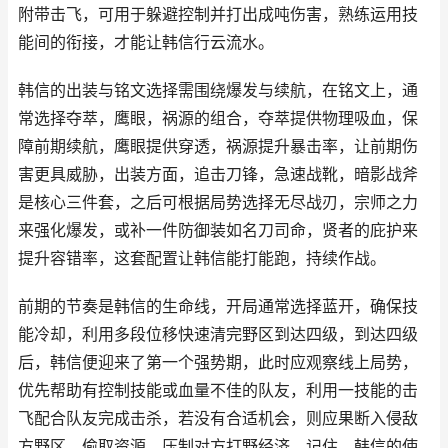
附带击飞，可用于躲避控制并打出成吨伤害，熟练运用技
能间的衔接，才能让韩信行云流水。
韩信的出装与铭文选择需围绕爆发与续航，在铭文上，通
常选择夺萃，鹰眼，祸源的组合，夺萃提供物理吸血，保
障前期续航，鹰眼提供穿透，祸源提升暴击率，让前期伤
害更具威胁，出装方面，追击刀锋，急速战靴，暗影战斧
是核心三件套，之后可根据局势选择无尽战刃，宗师之力
来强化爆发，或补一件防御装如名刀司命，贤者的庇护来
提升容错率，这套配置让韩信能打能跑，持续作战。
前期的节奏是韩信的生命线，开局通常选择蓝开，确保技
能冷却，利用多段位移快速清完野区到达四级，到达四级
后，韩信便迎来了第一个强势期，此时应观察线上局势，
优先帮助有控制技能或血量不佳的队友，利用一技能的击
飞配合队友完成击杀，若没有合适机会，则应果断入侵敌
方野区，偷取资源，压制对方打野经济，记住，韩信的使