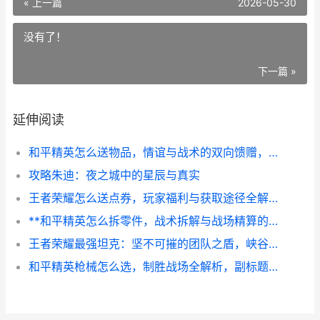
« 上一篇
2026-05-30
没有了！
下一篇 »
延伸阅读
和平精英怎么送物品，情谊与战术的双向馈赠，副标题，虚拟战场中的温情纽带
攻略朱迪：夜之城中的星辰与真实
王者荣耀怎么送点券，玩家福利与获取途径全解析
**和平精英怎么拆零件，战术拆解与战场精算的艺术，副标题，从舔包到配装的深度策略解析**
王者荣耀最强坦克：坚不可摧的团队之盾，峡谷生存的终极哲学
和平精英枪械怎么选，制胜战场全解析，副标题，资深玩家的实战武器经