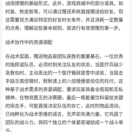
战场馈赠的基础形式，此外，游戏商城中的部分道具，如
时装、枪皮肤等，可以通过赠送系统直接赠送给好友，但
这需要双方满足特定的好友时长条件，并且消耗一定数量
的点券，理解这些基本规则，是进行有效馈赠的第一步。
战术协作中的资源调配
在战术层面，赠送物品是团队获胜的重要基石，一位优秀
的指挥或队员，必须时刻关注队友的状态，当医疗兵缺少
急救包时，主动丢出的一个医疗箱就是雪中送炭，当狙击
手缺乏高倍镜时，默默递上的八倍镜便是信任的托付，这
种基于战术需求的资源调配，要求玩家具备全局观和无私
精神，在物资匮乏的决赛圈，最后一瓶能量饮料留给关键
的突击手，可能直接决定队伍的存亡，此时的物品流动，
已纯粹化为战术思维的语言，无声却充满力量，它巩固了
团队的战斗力，将四个独立的个体紧密凝结成一个战斗单
元。