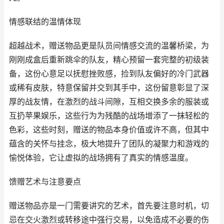
情感联结的温情体现
超越战术，赠送物品更是队员间情感交流的温馨桥梁，为
刚刚成盒后重新跳伞的队友，精心预留一套完整的初级装
备，这份心意足以抚慰挫败感，捡到队友偏好的冷门武器
或稀有皮肤，特意保留并交到其手中，这份留意彰显了深
厚的战友情，在激烈的战斗间隙，互相交换多余的服装或
互扔苹果娱乐，这些行为为残酷的战场增添了一抹轻松的
色彩，这些时刻，赠送的物品本身价值或许不高，但其中
蕴含的关怀与挂念，极大地提升了团队的凝聚力和游戏的
愉悦体验，它让虚拟的战场拥有了真实的情感温度。
馈赠艺术与注意要点
赠送物品亦是一门需要讲究的艺术，首先要注意时机，切
忌在交火激烈或转移途中强行交易，以免造成不必要的伤