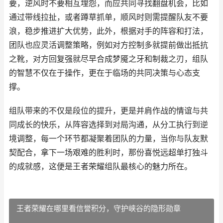
要，逆风时不要相互埋怨，而应共同寻找翻盘机会，比如
通过带线拉扯，或者蹲草抓单，顺风时则需提醒队友不要
浪，稳步推进扩大优势，此外，根据对手的阵容和打法，
团队也应灵活调整策略，例如对方控制多就提前做出抵抗
之靴，对方回复强就尽早合成梦魇之牙和制裁之刃，组队
的智慧不仅在于操作，更在于临场的共同决策与心态支
撑。
组队带来的不仅是段位的提升，更是并肩作战的情谊与共
同成长的快乐，从阵容选择到对局沟通，从分工执行到逆
境调整，每一个环节都凝聚着团队的力量，当你与队友默
契配合，拿下一场艰难的胜利时，那份喜悦远超单打独斗
的成就感，这便是王者荣耀组队最核心的魅力所在。
王者荣耀在哪里看信誉积分，守护峡谷的隐形勋章