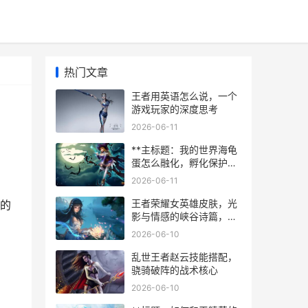
热门文章
王者用英语怎么说，一个
游戏玩家的深度思考
2026-06-11
**主标题：我的世界海龟
蛋怎么融化，孵化保护全
解析**
2026-06-11
王者荣耀女英雄皮肤，光
的
影与情感的峡谷诗篇，副
标题，指尖绽放的虚拟美
2026-06-10
学与叙事共鸣
乱世王者赵云技能搭配，
骁骑破阵的战术核心
2026-06-10