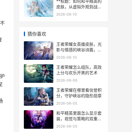
**标题：如何和平精英的
皮肤，从虚拟外观到战术
艺术的思考，副标题：一
2026-06-10
名资深玩家的深度解析**
不
猜你喜欢
复
王者荣耀女英雄皮肤，光
影与情感的峡谷诗篇，副
标题，指尖绽放的虚拟美
2026-06-10
学与叙事共鸣
王者荣耀怎么组队，高效
上分与欢乐开黑的艺术
护
2026-06-06
足
王者荣耀在哪里看信誉积
，
分，守护峡谷的隐形勋章
场
2026-06-05
和平精英里面怎么显示套
装，视觉与策略的双重博
弈
2026-06-05