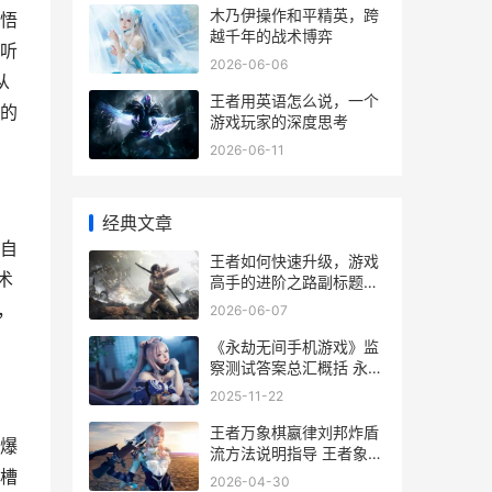
木乃伊操作和平精英，跨
悟
越千年的战术博弈
听
2026-06-06
从
王者用英语怎么说，一个
的
游戏玩家的深度思考
2026-06-11
经典文章
自
王者如何快速升级，游戏
术
高手的进阶之路副标题，
从新手到王者的经验分享
，
2026-06-07
《永劫无间手机游戏》监
察测试答案总汇概括 永劫
无间手机壁纸
2025-11-22
王者万象棋嬴律刘邦炸盾
爆
流方法说明指导 王者象棋
000001
槽
2026-04-30