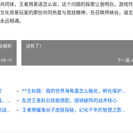
共同体，王者用英语怎么说，这个问题的探索让我明白，游戏作
文化背景玩家的那份共同热爱与竞技精神，在召唤师峡谷，语言
永远相通。
全解析
没有了！
-06-11
下一篇 
考
**主标题：我的世界海龟蛋怎么融化，孵化保护全解析**
王者荣耀女英雄皮肤，光影与情感的峡谷诗篇，副标题，指尖绽放的虚拟美学与叙事共鸣
乱世王者赵云技能搭配，骁骑破阵的战术核心
**标题：如何和平精英的皮肤，从虚拟外观到战术艺术的思考，副标题：一名资深玩家的深度解析**
王者荣耀鬼谷子皮肤探秘，幻化千年的智慧之影，副标题，玄微子缠绕下的视觉与战术革命