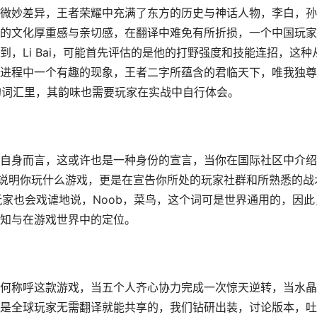
微妙差异，王者荣耀中充满了东方的历史与神话人物，李白，孙
的文化厚重感与亲切感，在翻译中难免有所折损，一个中国玩家
，Li Bai，可能首先评估的是他的打野强度和技能连招，这种
进程中一个有趣的现象，王者二字所蕴含的君临天下，唯我独尊
衔的词汇里，其韵味也需要玩家在实战中自行体会。
自身而言，这或许也是一种身份的宣言，当你在国际社区中介绍
er，你不仅是在说明你玩什么游戏，更是在宣告你所处的玩家社群和所熟悉的战
，而普通玩家也会戏谑地说，Noob，菜鸟，这个词可是世界通用的，因此
知与在游戏世界中的定位。
何称呼这款游戏，当五个人齐心协力完成一次惊天逆转，当水晶
是全球玩家无需翻译就能共享的，我们钻研出装，讨论版本，吐