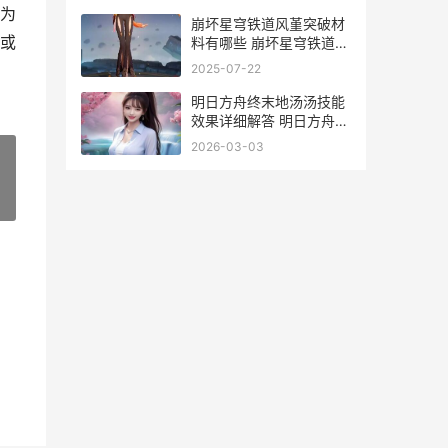
为
崩坏星穹铁道风堇突破材
或
料有哪些 崩坏星穹铁道风
堇培养攻略
2025-07-22
明日方舟终末地汤汤技能
效果详细解答 明日方舟终
末地官网下载入口
2026-03-03
»