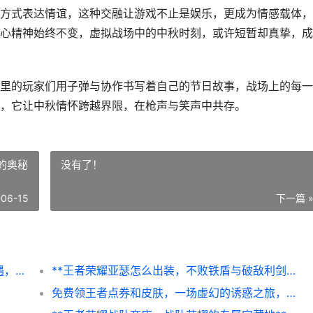
方式表达情谊，这种交融让游戏不止是娱乐，更成为情感载体，
心精神始终不变，虚拟战场中的中秋时刻，或许短暂却真挚，成
里的玩家们用子弹与协作书写着自己的节日故事，战场上的每一
，它让中秋情怀跨越界限，在枪声与笑声中共存。
的奥秘
没有了！
-06-15
下一篇 
中秋节和平精英在哪里，月圆之夜的战场奇遇，副标题，虚拟战场中的中秋庆典
**王者荣耀亚瑟怎么出装，不败铁盾与破敌利剑的奥秘**
免费领王者点券和皮肤，一场虚幻的诱惑之旅，副标题，资深玩家的冷静剖析与真诚告诫