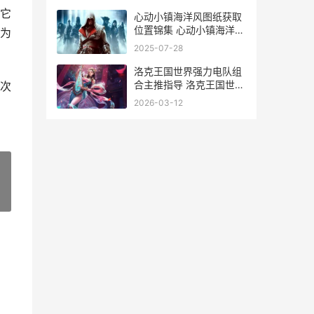
它
心动小镇海洋风图纸获取
位置锦集 心动小镇海洋风
为
厨房组合怎么获得
2025-07-28
洛克王国世界强力电队组
合主推指导 洛克王国世界
次
强力精灵推荐
2026-03-12
»