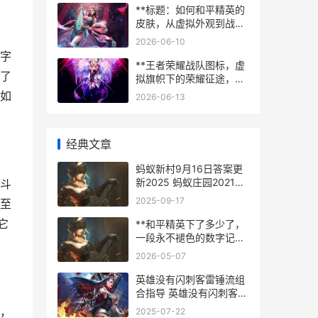
**标题：如何和平精英的
皮肤，从虚拟外观到战术
艺术的思考，副标题：一
2026-06-10
名资深玩家的深度解析**
字
**王者荣耀战队图标，虚
了
拟旗帜下的荣耀征途，副
标题，符号背后的战术与
如
2026-06-13
信仰**
经典文章
蚂蚁新村9月16日答案更
新2025 蚂蚁庄园2021年
斗
9月16日答案最新
2025-09-17
至
它
**和平精英下了多少了，
一段永不褪色的数字记忆
**
2026-05-07
英雄没有闪刺客雷锤流组
合指导 英雄没有闪刺客能
玩吗
，
2025-07-22