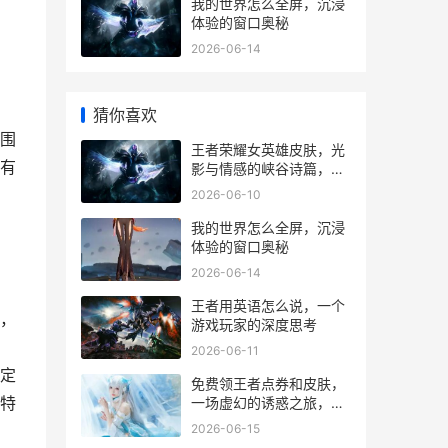
我的世界怎么全屏，沉浸
体验的窗口奥秘
2026-06-14
猜你喜欢
围
王者荣耀女英雄皮肤，光
有
影与情感的峡谷诗篇，副
标题，指尖绽放的虚拟美
2026-06-10
学与叙事共鸣
我的世界怎么全屏，沉浸
体验的窗口奥秘
2026-06-14
王者用英语怎么说，一个
，
游戏玩家的深度思考
2026-06-11
定
免费领王者点券和皮肤，
特
一场虚幻的诱惑之旅，副
标题，资深玩家的冷静剖
2026-06-15
析与真诚告诫