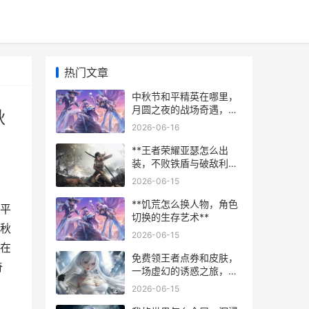
热门文章
中秋节和平精英在哪里，
月圆之夜的战场奇遇，副
秋
标题，虚拟战场中的中秋
2026-06-16
庆典
**王者荣耀亚瑟怎么出
装，不败铁盾与破敌利剑
的奥秘**
2026-06-15
**饥荒怎么换人物，角色
平
切换的生存艺术**
秋
2026-06-15
在
免费领王者点券和皮肤，
奇
一场虚幻的诱惑之旅，副
标题，资深玩家的冷静剖
2026-06-15
析与真诚告诫