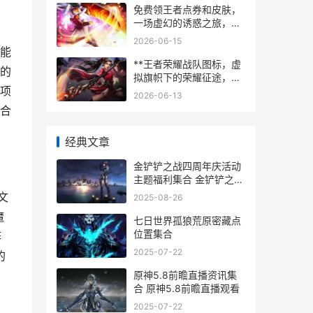
免费领王者点券和皮肤，
一场虚幻的诱惑之旅，副
标题，资深玩家的冷静剖
2026-06-15
析与真诚告诫
能
**王者荣耀战队图标，虚
的
拟旗帜下的荣耀征途，副
项
标题，符号背后的战术与
2026-06-13
信仰**
合
经典文章
金铲铲之战四周年庆活动
主题福利集合 金铲铲之战
四排
文
2025-08-26
魔
七日世界孤狼荒原密藏点
位置集合
阵
2025-07-22
的
原神5.8前瞻直播资讯集
合 原神5.8前瞻直播观看
2025-07-22