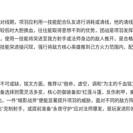
对线期，项羽应利用一技能配合队友进行消耗或清线，他的清线
较低时大胆换血，往往能取得意想不到的优势，团战是项羽发挥
，使用一技能将突进至我方射手或法师身边的敌人推开，是合格
技能突进接闪现，强行将敌方核心英雄推到己方火力范围内，配
不可或缺，铭文方面，推荐以“宿命，虚空，调和”为主的千血铭
备选择则需灵活多变，核心防御装备如“红莲斗篷，反伤刺甲，
出，一件“暗影战斧”便能显著提升项羽的威胁，面对不同的敌方
”克制射手，或提前准备“永夜守护”应对法师爆发，是玩家进阶