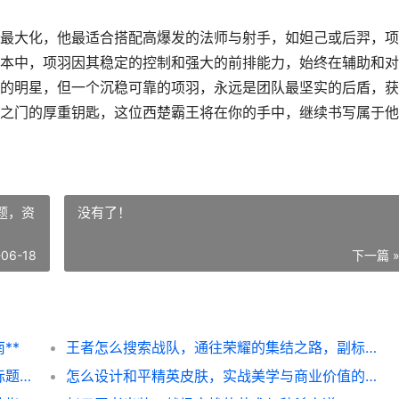
最大化，他最适合搭配高爆发的法师与射手，如妲己或后羿，项
本中，项羽因其稳定的控制和强大的前排能力，始终在辅助和对
的明星，但一个沉稳可靠的项羽，永远是团队最坚实的后盾，获
之门的厚重钥匙，这位西楚霸王将在你的手中，继续书写属于他
题，资
没有了！
-06-18
下一篇 
**
王者怎么搜索战队，通往荣耀的集结之路，副标题，资深玩家教你精准定位理想战队
王者历史战绩，一面荣耀与遗憾的镜子，副标题，数据尘埃中照见自我
怎么设计和平精英皮肤，实战美学与商业价值的融合，副标题，从玩家视角解构设计法则