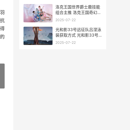
洛克王国世界爵士鹿技能
羽
组合主推 洛克王国奇幻世
界
抗
2025-07-22
得
光和影33号远征队吕涅泳
装获取方式 光和影33号
的
远征队剧透
2025-07-22
»