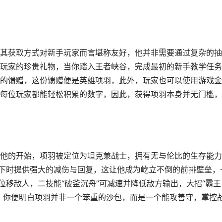
其获取方式对新手玩家而言堪称友好，他并非需要通过复杂的抽
玩家的珍贵礼物，当你踏入王者峡谷，完成最初的新手教学任务
的馈赠，这份馈赠便是英雄项羽，此外，玩家也可以使用游戏金
每位玩家都能轻松积累的数字，因此，获得项羽本身并无门槛，
他的开始，项羽被定位为坦克兼战士，拥有无与伦比的生存能力
低下时提供强大的减伤与回复，这让他成为屹立不倒的前排壁垒，
位移敌人，二技能“破釜沉舟”可减速并降低敌方输出，大招“霸王
，你便明白项羽并非一个笨重的沙包，而是一个能攻善守，掌控