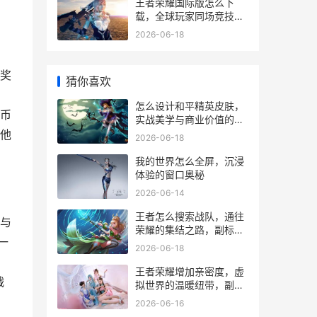
王者荣耀国际版怎么下
载，全球玩家同场竞技指
南
2026-06-18
奖
猜你喜欢
怎么设计和平精英皮肤，
币
实战美学与商业价值的融
合，副标题，从玩家视角
他
2026-06-18
解构设计法则
我的世界怎么全屏，沉浸
体验的窗口奥秘
2026-06-14
王者怎么搜索战队，通往
与
荣耀的集结之路，副标
一
题，资深玩家教你精准定
2026-06-18
位理想战队
王者荣耀增加亲密度，虚
战
拟世界的温暖纽带，副标
题，从默契配合到情感联
2026-06-16
结的进阶之路