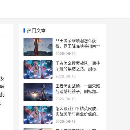
热门文章
**王者荣耀项羽怎么获
得，霸王降临峡谷指南**
2026-06-19
王者怎么搜索战队，通往
荣耀的集结之路，副标
题，资深玩家教你精准定
2026-06-18
称友
位理想战队
王者历史战绩，一面荣耀
峡
与遗憾的镜子，副标题，
此
数据尘埃中照见自我
2026-06-18
荣
怎么设计和平精英皮肤，
实战美学与商业价值的融
合，副标题，从玩家视角
2026-06-18
解构设计法则