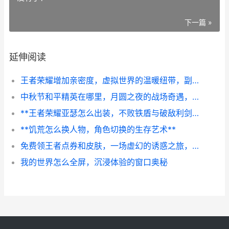
下一篇 »
延伸阅读
王者荣耀增加亲密度，虚拟世界的温暖纽带，副标题，从默契配合到情感联结的进阶之路
中秋节和平精英在哪里，月圆之夜的战场奇遇，副标题，虚拟战场中的中秋庆典
**王者荣耀亚瑟怎么出装，不败铁盾与破敌利剑的奥秘**
**饥荒怎么换人物，角色切换的生存艺术**
免费领王者点券和皮肤，一场虚幻的诱惑之旅，副标题，资深玩家的冷静剖析与真诚告诫
我的世界怎么全屏，沉浸体验的窗口奥秘