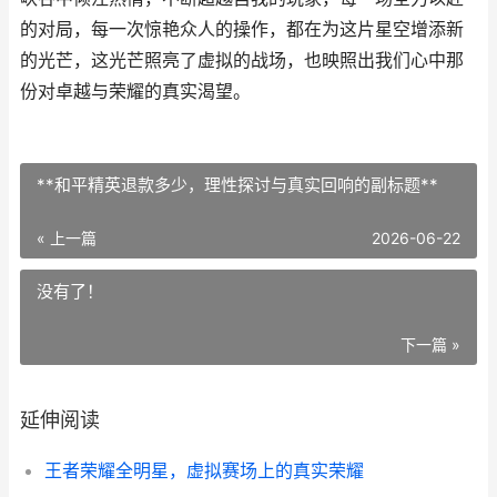
的对局，每一次惊艳众人的操作，都在为这片星空增添新
的光芒，这光芒照亮了虚拟的战场，也映照出我们心中那
份对卓越与荣耀的真实渴望。
**和平精英退款多少，理性探讨与真实回响的副标题**
« 上一篇
2026-06-22
没有了！
下一篇 »
延伸阅读
王者荣耀全明星，虚拟赛场上的真实荣耀