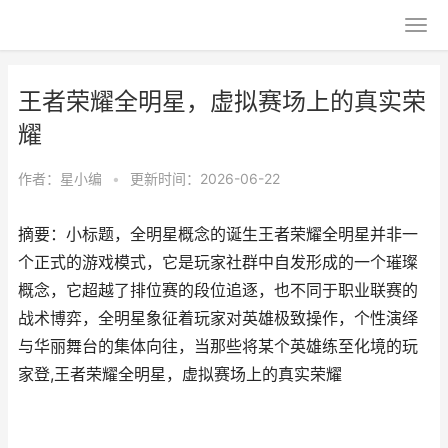
王者荣耀全明星，虚拟赛场上的真实荣
耀
作者：
星小编
•
更新时间：2026-06-22
摘要：小标题，全明星概念的诞生王者荣耀全明星并非一
个正式的游戏模式，它是玩家社群中自发形成的一个璀璨
概念，它超越了排位赛的段位追逐，也不同于职业联赛的
战术博弈，全明星象征着玩家对英雄极致操作，个性演绎
与华丽舞台的集体向往，当那些将某个英雄练至化境的玩
家登,王者荣耀全明星，虚拟赛场上的真实荣耀