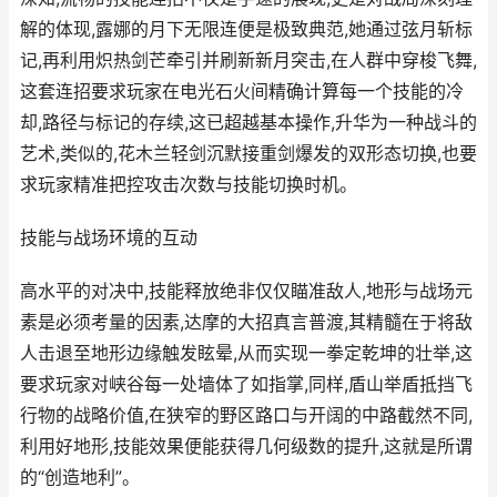
解的体现,露娜的月下无限连便是极致典范,她通过弦月斩标
记,再利用炽热剑芒牵引并刷新新月突击,在人群中穿梭飞舞,
这套连招要求玩家在电光石火间精确计算每一个技能的冷
却,路径与标记的存续,这已超越基本操作,升华为一种战斗的
艺术,类似的,花木兰轻剑沉默接重剑爆发的双形态切换,也要
求玩家精准把控攻击次数与技能切换时机。
技能与战场环境的互动
高水平的对决中,技能释放绝非仅仅瞄准敌人,地形与战场元
素是必须考量的因素,达摩的大招真言普渡,其精髓在于将敌
人击退至地形边缘触发眩晕,从而实现一拳定乾坤的壮举,这
要求玩家对峡谷每一处墙体了如指掌,同样,盾山举盾抵挡飞
行物的战略价值,在狭窄的野区路口与开阔的中路截然不同,
利用好地形,技能效果便能获得几何级数的提升,这就是所谓
的“创造地利”。