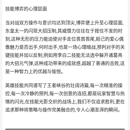
技能博弈的心理层面
当对战双方操作与意识均达到顶尖,博弈便上升至心理层面,
东皇太一的闪现大招压制,其威慑力往往在于按住不发的时
刻,这种无形的压力能迫使对手走位畏首畏尾,妲己的爱心偶
像魅力是否出手,何时出手,也是一场心理暗战,预判对手的关
键技能并加以反制,例如用李白二技能无法选中躲开诸葛亮
的大招元气弹,这种成功带来的成就感,超越了普通的击败,这
是一种智力上的优越与愉悦。
英雄技能共同谱写了王者峡谷的壮阔诗篇,每一次精准的操
控,每一次冷静的预判,每一次创意的连招,都是玩家智慧与热
情的闪光,在技能光影交织的战场上,我们不仅追求胜利,更在
追求那种将策略与操作完美融合的,令人心潮澎湃的瞬间。