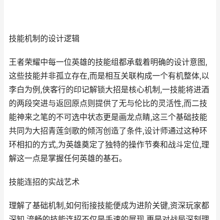
技能机制的设计逻辑
王者荣耀中每一位英雄的技能组都承载着明确的设计意图,
这些技能并非孤立存在,而是相互关联构成一个有机整体,以
李白为例,侠客行的印记解锁大招是核心机制,一技能将进酒
的两段突进与返回原点则提供了无与伦比的灵活性,而二技
能神来之笔的不可选中状态更是画龙点睛,这三个基础技能
共同为大招青莲剑歌的倾泻创造了条件,设计师通过这种环
环相扣的方式,为英雄奠定了独特的操作节奏和战斗定位,理
解这一点是掌握任何英雄的基石。
技能连招的实战艺术
理解了基础机制,如何衔接技能便成为进阶关键,资深玩家都
深知,流畅的技能连招不仅是手速的展现,更是对战局深刻理