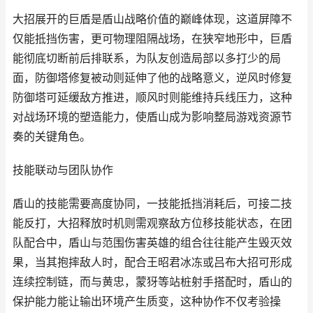
大招展开的巨盾是盾山战略价值的巅峰体现，这道屏障不
仅能抵挡伤害，更可物理阻隔战场，在狭窄地形中，巨盾
能彻底切断前后排联系，为队友创造局部以多打少的局
面，防御塔修复被动则延伸了他的战略意义，逆风时修复
防御塔可延缓敌方推进，顺风时则能维持兵线压力，这种
对战场环境的塑造能力，使盾山成为影响整局游戏资源节
奏的关键角色。
技能联动与团队协作
盾山的技能需要高度协同，一技能抵挡消耗后，可接二技
能反打，大招释放时机则需观察敌方位移技能状态，在团
队配合中，盾山与范围伤害英雄的组合往往能产生毁灭效
果，当其抱摔敌人时，配合王昭君冰冻或吕布大招可形成
连续控制链，而与黄忠，蒙犽等站桩射手搭配时，盾山的
保护能力能让输出环境产生质变，这种协作不仅考验操