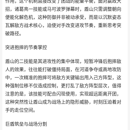
作用，这个机制直接改变了团战的能量平衡，面对嬴政大
招，诸葛亮一技能或马可波罗弹幕时，盾山只需调整朝向
便能化解危机，这种防御并非被动承受，而是以沉默姿态
瓦解敌方战术核心，迫使对手改变进攻节奏，重新思考突
破路径。
突进抱摔的节奏掌控
盾山的二技能是其进攻性的集中体现，短暂冲锋后抱摔敌
人的效果，往往能打破僵持局面，在河道争夺或高地攻防
中，一次精准的抱摔可将敌方关键输出甩入己方阵型，这
种强制位移不仅造成控制，更打乱了敌方阵型层次，值得
注意的是，该技能可配合闪现使用，实现超远距离开团，
这种突然性让盾山成为战场上的隐形威胁，时刻压迫着对
手的走位空间。
巨盾筑垒与战场分割