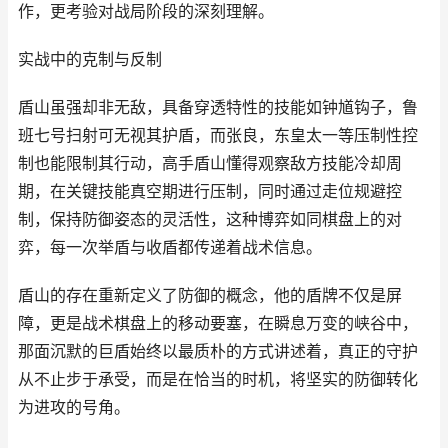
作，更考验对战局阶段的深刻理解。
实战中的克制与反制
盾山虽强却非无敌，具备穿透特性的技能如钟馗钩子，鲁
班七号扫射可无视其护盾，而张良，东皇太一等压制性控
制也能限制其行动，高手盾山懂得观察敌方技能冷却周
期，在关键技能真空期进行压制，同时通过走位规避控
制，保持防御姿态的灵活性，这种博弈如同棋盘上的对
弈，每一次举盾与收盾都传递着战术信息。
盾山的存在重新定义了防御的概念，他的盾牌不仅是屏
障，更是战术棋盘上的移动要塞，在瞬息万变的峡谷中，
那面沉默的巨盾始终以最质朴的方式讲述着，真正的守护
从不止步于承受，而是在恰当的时机，将坚实的防御转化
为进攻的号角。