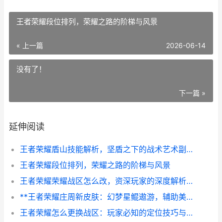
王者荣耀段位排列，荣耀之路的阶梯与风景
« 上一篇
2026-06-14
没有了！
下一篇 »
延伸阅读
王者荣耀盾山技能解析，坚盾之下的战术艺术副标题，重筑防线与逆转战场的沉默力量
王者荣耀段位排列，荣耀之路的阶梯与风景
王者荣耀荣耀战区怎么改，资深玩家的深度解析与实战指南
**王者荣耀庄周新皮肤：幻梦星鲲遨游，辅助美学新篇章——评“玄嵩”与“云端筑梦师”的视觉突破**
王者荣耀怎么更换战区：玩家必知的定位技巧与策略