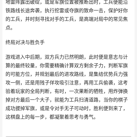
地雷阵露出破绽，或是军旗位置被推断出时，工兵便能沿
铁路线长途奔袭，执行挖雷或夺旗的致命一击，保护好你
的工兵，并时刻寻找对手的工兵，是高端对局中的常见焦
点。
终局对决与胜负手
游戏进入中后期，双方兵力已然明朗，此时便是意志与计
算的最终较量，你需要精确计算双方剩余子力，判断军旗
的可能方位，并规划最后的进攻路线，是集结优势兵力强
攻一侧，还是用残子佯攻吸引注意，再用工兵偷袭，这考
验着玩家的全局判断，有时，一次果断的牺牲，用炸弹换
掉对方最后一个大子，就能为工兵扫清道路，当你的棋子
成功拔掉军旗，或是令对手无子可动时，胜利便到来了，
这棋盘上的每一步，都凝聚着思考与勇气。