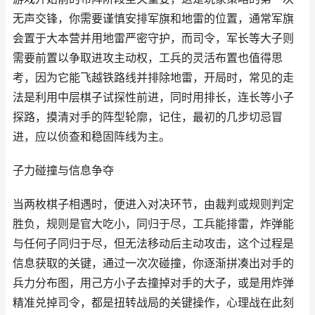
无声交锋，你需要谨慎安排军旗和地雷的位置，通常军旗
会置于大本营并用地雷严密守护，而司令，军长等大子则
需要前置以争取进攻主动权，工兵的灵活布置也值得思
考，因为它能飞越铁路线并排除地雷，开局时，常见的走
法是利用中层棋子试探性前进，同时用排长，连长等小子
探路，摸清对手的阵型轮廓，记住，最初的几步切忌冒
进，应以侦查和稳固阵线为主。
子力碰撞与信息争夺
当两枚棋子相遇时，便进入对决环节，由裁判或规则判定
胜负，规则是官大吃小，同归于尽，工兵能排雷，炸弹能
与任何子同归于尽，但无法移动后主动攻击，这个过程是
信息获取的关键，通过一次次碰撞，你逐渐拼凑出对手的
兵力分布图，用己方小子去撞掉对手的大子，或是用炸弹
精准兑掉司令，都是扭转战局的关键操作，心理战在此刻