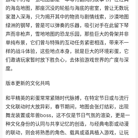
的海岛地图，那座沉没的轮船与海底的密室，曾让无数玩
家潜入深海，只为揭开其中的物资与剧情线索，沙漠地图
绿洲的钢琴，曾是可以弹奏的乐器，吸引对手在此留下琴
声而非枪声，雪地地图的恐龙乐园，那些巨大的骨架并非
单纯布景，它们曾与特殊的互动任务紧密相连，带来不一
样的战斗体验，这些地点本身，就是巨大的环境彩蛋，它
们邀请玩家暂时放下胜负心，去体验游戏世界的广度与深
度。
版本更新的文化共鸣
和平精英的彩蛋常常紧随时代脉搏，在特定节日或与流行
文化联动时大放异彩，春节期间，地图会张灯结彩，出现
舞龙装置或年兽boss，这不仅是节日气氛的渲染，更是一
种文化身份的认同与共享记忆的创造，与经典电影或动漫
的联动，则会将熟悉的角色、载具或道具植入游戏，让玩