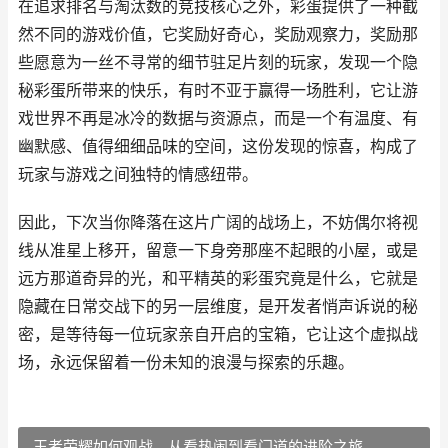
在追求排名与淘汰数的竞技核心之外，彩蛋提供了一种截
然不同的游戏价值，它奖励好奇心，奖励观察力，奖励那
些愿意为一丝不寻常的细节驻足片刻的玩家，发现一个隐
秘彩蛋所带来的快乐，有时不亚于赢得一场胜利，它让游
戏世界不再是冰冷的数据与资源点，而是一个有温度、有
幽默感、值得细细品味的空间，这份发现的惊喜，构成了
玩家与游戏之间独特的情感纽带。
因此，下次当你降落在这片广阔的战场上，不妨偶尔将视
线从准星上移开，留意一下身旁那座不起眼的小屋，或是
远方那道奇异的光，和平精英的彩蛋究竟是什么，它就是
隐藏在日常交战下的另一层维度，是开发者悄声诉说的秘
密，是等待每一位玩家亲自开启的宝箱，它让这个虚拟战
场，永远保留着一份未知的浪漫与探索的乐趣。
王者荣耀如何观战，从看热闹到看门道的进阶之旅