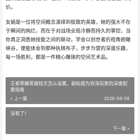
价。
女娲是一位将空间概念演绎到极致的英雄，她的强大不在
于瞬间的绚烂，而在于对战场全局冷静而持久的掌控，当
你真正洞悉她技能之间的联动，学会以创世者的视角俯瞰
峡谷，便能体会到那种执棋布子，步步为营的深邃乐趣，
每一场胜利，都是一件精心雕琢的空间艺术品。
王者荣耀英雄铭文怎么设置，副标题为资深玩家的深度配
置指南
« 上一篇
2026-06-08
没有了！
下一篇 »