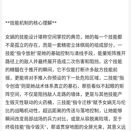
**技能机制的核心理解**
女娲的技能设计堪称空间掌控的典范，她的每一个技能都
不是孤立的存在，而是一套精密立体棋局的组成部分，一
技能“指令放射”是她的基础控制与清线手段，能量矩阵推开
路径上的敌人并最终展开造成二次伤害和阻挡，这个技能
的精髓在于推开的瞬间，它不仅能打断许多敌方技能前
摇，更能将对手推入你预设的下一处危险区域，二技能“指
令创造”则是她战术体系真正的基石，那些看似不起眼的矩
阵空间，不仅是阻挡敌人走路的墙体，更是与其他技能产
生毁灭性联动的火药桶，三技能“指令迁移”赋予女娲无与伦
比的战略机动性，超远距离的传送与落地控制，让她能够
瞬间改变局部战场的兵力对比，或是从容脱离险境，至于
终极技能“指令毁灭”，那道贯穿地图的全屏光束，其意义远