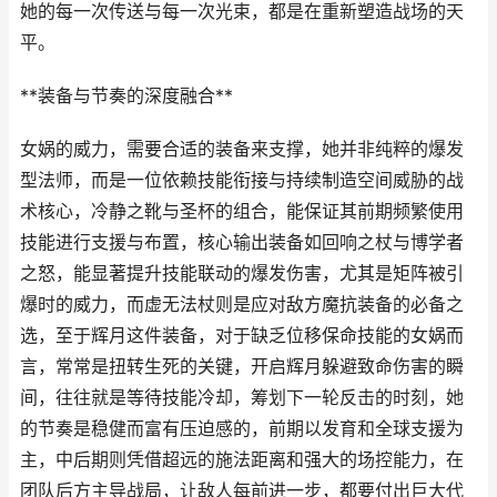
她的每一次传送与每一次光束，都是在重新塑造战场的天
平。
**装备与节奏的深度融合**
女娲的威力，需要合适的装备来支撑，她并非纯粹的爆发
型法师，而是一位依赖技能衔接与持续制造空间威胁的战
术核心，冷静之靴与圣杯的组合，能保证其前期频繁使用
技能进行支援与布置，核心输出装备如回响之杖与博学者
之怒，能显著提升技能联动的爆发伤害，尤其是矩阵被引
爆时的威力，而虚无法杖则是应对敌方魔抗装备的必备之
选，至于辉月这件装备，对于缺乏位移保命技能的女娲而
言，常常是扭转生死的关键，开启辉月躲避致命伤害的瞬
间，往往就是等待技能冷却，筹划下一轮反击的时刻，她
的节奏是稳健而富有压迫感的，前期以发育和全球支援为
主，中后期则凭借超远的施法距离和强大的场控能力，在
团队后方主导战局，让敌人每前进一步，都要付出巨大代