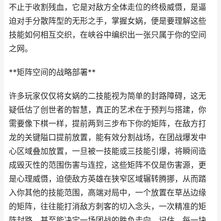
不止于收割残血，它是对敌方全体走位的终极威慑，是逼
迫对手分散阵型的无形之手，掌握女娲，便是要理解这些
技能如何相互交织，在峡谷中编织出一张只属于你的空间
之网。
**矩阵空间的战略部署**
许多玩家仅仅将女娲的二技能视为简单的封路障碍，这无
疑低估了创世者的智慧，真正的艺术在于预判与搭建，你
需要像下棋一样，提前两到三步布下你的矩阵，在敌方打
龙的关键隘口提前放置，能有效分割战场，在团战爆发中
心区域叠加放置，一旦被一技能或三技能引爆，将瞬间造
成毁灭性的范围伤害与连控，这些矩阵不仅是伤害源，更
是心理威慑，迫使敌方英雄在狭窄区域辗转腾挪，从而踏
入你其他的技能范围，高端对局中，一个放置在草丛边缘
的矩阵，往往能打消敌方刺客的切入念头，一次精准的矩
阵封路，甚至能决定一场团战的胜负走向，记住，每一块