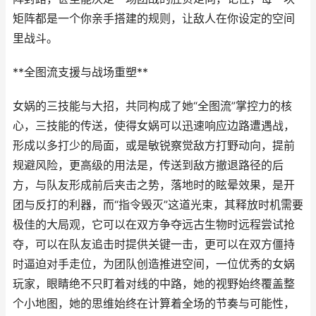
矩阵都是一个你亲手搭建的规则，让敌人在你设定的空间
里战斗。
**全图流支援与战场重塑**
女娲的三技能与大招，共同构成了她“全图流”掌控力的核
心，三技能的传送，使得女娲可以迅速响应边路遭遇战，
形成以多打少的局面，或是敏锐察觉敌方打野动向，提前
规避风险，更高级的用法是，传送到敌方撤退路径的后
方，与队友形成前后夹击之势，落地时的眩晕效果，是开
团与反打的利器，而“指令毁灭”这道光束，其释放时机需要
极佳的大局观，它可以在双方争夺远古生物时远程尝试抢
夺，可以在队友追击时提供关键一击，更可以在双方僵持
时逼迫对手走位，为团队创造推进空间，一位优秀的女娲
玩家，眼睛绝不只盯着对线的中路，她的视野始终覆盖整
个小地图，她的思维始终在计算着全场的节奏与可能性，