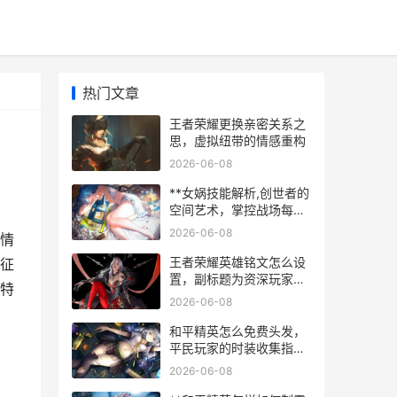
热门文章
王者荣耀更换亲密关系之
思，虚拟纽带的情感重构
2026-06-08
**女娲技能解析,创世者的
空间艺术，掌控战场每一
寸乾坤**
2026-06-08
情
王者荣耀英雄铭文怎么设
征
置，副标题为资深玩家的
特
深度配置指南
2026-06-08
和平精英怎么免费头发，
平民玩家的时装收集指
南，副标题，零成本解锁
2026-06-08
数十款发型攻略