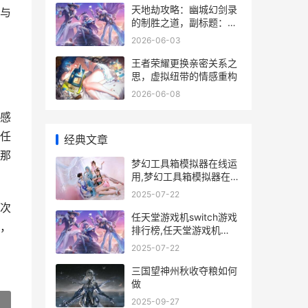
天地劫攻略：幽城幻剑录
与
的制胜之道，副标题：老
玩家的战术心得与剧情抉
2026-06-03
择
王者荣耀更换亲密关系之
思，虚拟纽带的情感重构
2026-06-08
感
任
经典文章
那
梦幻工具箱模拟器在线运
用,梦幻工具箱模拟器在线
2020梦幻工具箱app安卓
2025-07-22
版
次
任天堂游戏机switch游戏
，
排行榜,任天堂游戏机
switch 任天堂游戏机
2025-07-22
switch操作说明
三国望神州秋收夺粮如何
做
2025-09-27