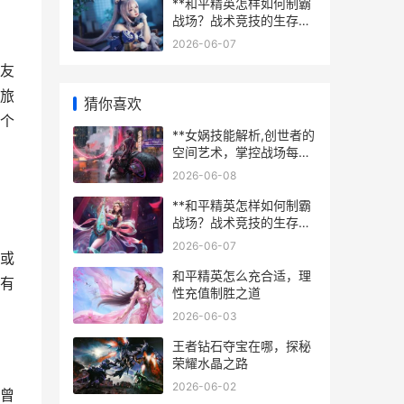
**和平精英怎样如何制霸
战场？战术竞技的生存艺
术**
2026-06-07
友
旅
猜你喜欢
个
**女娲技能解析,创世者的
空间艺术，掌控战场每一
寸乾坤**
2026-06-08
**和平精英怎样如何制霸
战场？战术竞技的生存艺
术**
2026-06-07
或
和平精英怎么充合适，理
有
性充值制胜之道
2026-06-03
王者钻石夺宝在哪，探秘
荣耀水晶之路
2026-06-02
曾