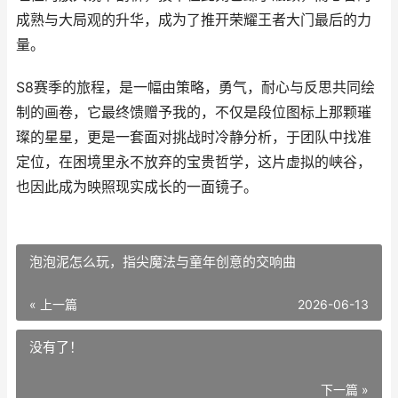
成熟与大局观的升华，成为了推开荣耀王者大门最后的力
量。
S8赛季的旅程，是一幅由策略，勇气，耐心与反思共同绘
制的画卷，它最终馈赠予我的，不仅是段位图标上那颗璀
璨的星星，更是一套面对挑战时冷静分析，于团队中找准
定位，在困境里永不放弃的宝贵哲学，这片虚拟的峡谷，
也因此成为映照现实成长的一面镜子。
泡泡泥怎么玩，指尖魔法与童年创意的交响曲
« 上一篇
2026-06-13
没有了！
下一篇 »