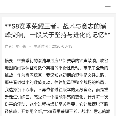
**S8赛季荣耀王者，战术与意志的巅
峰交响，一段关于坚持与进化的记忆**
作者：
星小编
•
更新时间：2026-06-13
摘要：**赛季初的混沌与适应**新赛季的钟声敲响，峡谷
地图的细微调整与数个英雄的平衡性改动，带来了全新的
挑战，作为资深玩家，我深知这初期的混沌是必经之路，
那些看似微小的数值变动，往往能重塑整个战场的格局，
我选择沉下心来，不再依赖过往版本的无敌套路，而是重
新走进训练营，感受每一个技能手感的变化，计算每一次
伤害的浮动，这个过程枯燥却至关重要，它让我摆脱了路
径依赖，开始用全新,**S8赛季荣耀王者，战术与意志的巅