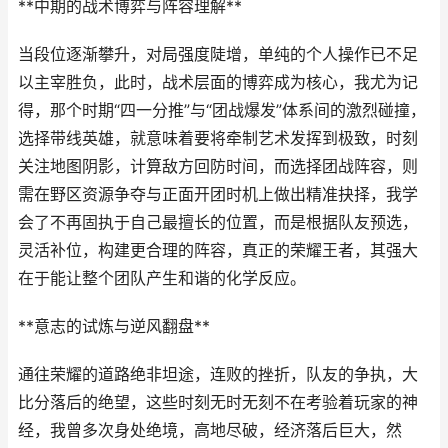
**中期的战术博弈与阵容理解**
当段位逐渐攀升，对局强度陡增，单纯的个人操作已不足
以主宰胜负，此时，战术层面的博弈成为核心，我尤为记
得，那个时期“四一分推”与“团战爆发”体系间的激烈碰撞，
选择带线英雄，就意味着要将牵制艺术发挥到极致，时刻
关注地图阴影，计算敌方回防时间，而选择团战阵容，则
需在野区资源争夺与正面开团时机上做出精准抉择，我学
会了不再固执于自己最擅长的位置，而是根据队友预选，
灵活补位，构建更合理的阵容，真正的荣耀王者，其强大
在于能让整个团队产生和谐的化学反应。
**意志的试炼与逆风翻盘**
通往荣耀的道路绝非坦途，连败的挫折，队友的争执，大
比分落后的绝望，这些时刻无时无刻不在考验着玩家的神
经，我曾多次身处绝境，高地尽破，经济落后巨大，然