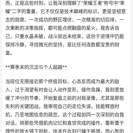
而，正是这些时刻，让我深刻理解了“荣耀王者”称号中“荣
耀”二字的重量，它不仅仅是技术巅峰的标识，更是坚韧意
志的勋章，一次成功的野区埋伏，一次精准的切后排，一
次果断的决策指挥，都可能点燃翻盘的星火，我告诉自
己，只要水晶未破，战斗就远未结束，这份于逆境中仍能
保持冷静，寻找微光的坚持，是比任何连胜都宝贵的财
富。
**赛季末的沉淀与个人超越**
当段位无限接近那个终极目标，心态反而成为最大的敌
人，过于渴望有时会让人动作变形，操作急躁，我刻意放
缓了冲分的节奏，开始复盘之前的对局录像，尤其是那些
失利的关键团战，我审视自己的走位失误，技能释放时
机，乃至地图信息的疏忽，这个过程如同一次深刻的自我
对话，将那些凭借肌肉记忆和直觉完成的操作，重新置于
理性的放大镜下剖析，技术在此刻已臻于瓶颈，而心智的