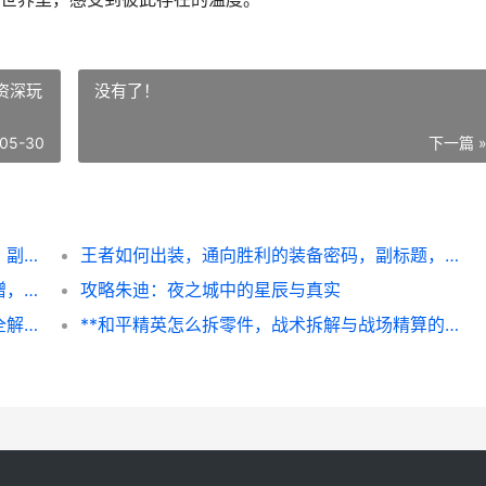
资深玩
没有了！
05-30
下一篇 
王者荣耀送好友金币，虚拟情谊的真实温度，副标题，指尖馈赠连接峡谷人心
王者如何出装，通向胜利的装备密码，副标题，资深玩家的深度思考与实战解析
和平精英怎么送物品，情谊与战术的双向馈赠，副标题，虚拟战场中的温情纽带
攻略朱迪：夜之城中的星辰与真实
王者荣耀怎么送点券，玩家福利与获取途径全解析
**和平精英怎么拆零件，战术拆解与战场精算的艺术，副标题，从舔包到配装的深度策略解析**