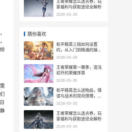
王者荣耀怎么送点券，玩
家福利与获取途径全解析
2026-05-30
，
猜你喜欢
，
和平精英三指如何设置
纷
的，从入门到精通的操控
革新
2026-05-28
王者荣耀第一赛季，混沌
初开的荣耀序章
2026-05-26
需
和平精英怎么送物品，情
们
谊与战术的双向馈赠，副
标题，虚拟战场中的温情
日
2026-05-30
纽带
静
王者荣耀怎么送点券，玩
家福利与获取途径全解析
2026-05-30