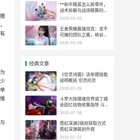
**和平精英怎么拆零件，
战术拆解与战场精算的艺
赠
术，副标题，从舔包到配
2026-05-30
装的深度策略解析**
，
王者荣耀最强坦克：坚不
有
可摧的团队之盾，峡谷生
存的终极哲学
2026-05-29
经典文章
为
《空灵诗篇》洁依德技能
说明概括 空灵的灵
少
2026-01-29
举
情
斗罗大陆猎魂世界诺丁城
全回忆信物收集指导 斗罗
大陆猎魂世界
2025-07-28
与
霓虹深渊2装扮获取方式
霓虹深渊装扮外观
2025-07-22