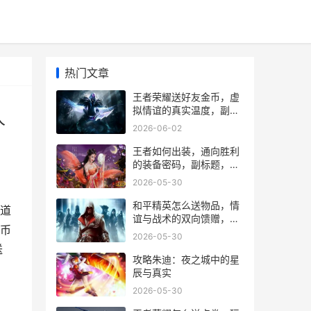
热门文章
王者荣耀送好友金币，虚
拟情谊的真实温度，副标
人
题，指尖馈赠连接峡谷人
2026-06-02
心
王者如何出装，通向胜利
的装备密码，副标题，资
深玩家的深度思考与实战
2026-05-30
解析
和平精英怎么送物品，情
道
谊与战术的双向馈赠，副
币
标题，虚拟战场中的温情
2026-05-30
纽带
送
攻略朱迪：夜之城中的星
辰与真实
2026-05-30