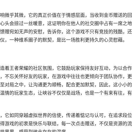
响微乎其微，它的真正价值在于情感层面，当收到金币赠送的回
心头会掠过一丝暖意，这证明你在他人的社交圈中占有一席之地
馈赠宛如无声的安慰，告诉你，这个游戏不只有竞技的残酷，还
仪，一种维系圈子的默契，是比一场胜利更持久的心灵慰藉。
造着王者荣耀的社区氛围，它鼓励玩家保持友好互动，为以合作
，不忘关怀好友的玩家，在游戏中往往也更倾向于团队协作，更
至对局之中，让沟通更为顺畅，配合更加默契，因此，这小小的
温情的玩家生态，让峡谷不仅仅是战场，也是一个有来有往，有
，它如同穿越虚拟世界的信使，传递着惦记与认可，在追求段位
得游戏的初衷是快乐与联结，每一次点击赠送，不仅是资源的流
世界里，感受到彼此存在的温度。