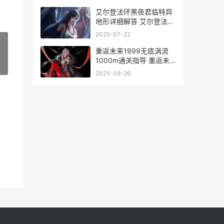
艾尔登法环黑夜君临特异
地形详细解答 艾尔登法环
黑夜君临怎么单人
2025-07-22
重返未来1999无底涡流
1000m通关指导 重返未
»
来1999无法获取风控信息
2025-09-26