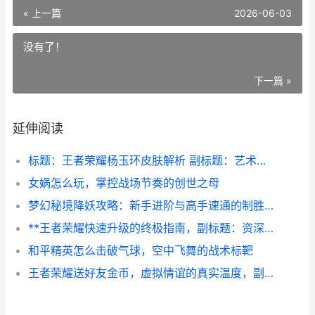
« 上一篇
2026-06-03
没有了！
下一篇 »
延伸阅读
标题：王者荣耀杨玉环皮肤解析 副标题：艺术设计与实战价值的双重奏鸣
女娲怎么玩，掌控战场节奏的创世之母
梦幻秘境降妖攻略：新手进阶与高手速通的制胜法则
**王者荣耀快速升级的终极指南，副标题：资深玩家的效率心得与深度思考**
和平精英怎么击破气球，空中飞舞的战术标靶
王者荣耀送好友金币，虚拟情谊的真实温度，副标题，指尖馈赠连接峡谷人心