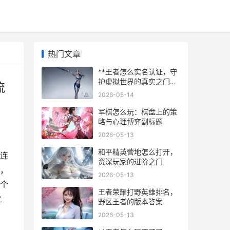
热门文章
**王者怎么实名认证，守
护虚拟世界的真实之门，
流
副标题，资深玩家详解流
2026-05-14
程与意义**
军棋怎么玩：棋盘上的策
略与心理博弈副标题
2026-05-13
和平精英营地怎么打开，
连
资深玩家的进阶之门
，
2026-05-13
个
王者荣耀打野英雄排名，
之
野区王者的版本答案
2026-05-13