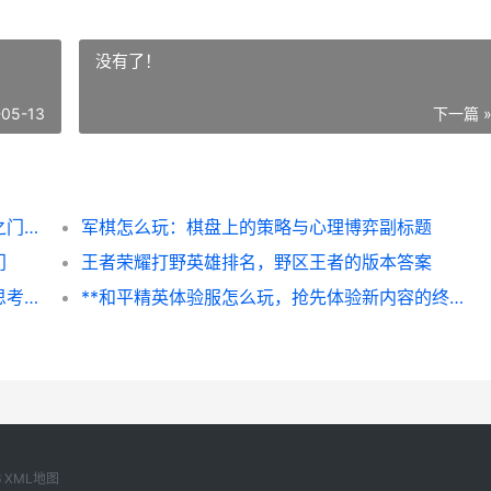
没有了！
-05-13
下一篇 
**王者怎么实名认证，守护虚拟世界的真实之门，副标题，资深玩家详解流程与意义**
军棋怎么玩：棋盘上的策略与心理博弈副标题
门
王者荣耀打野英雄排名，野区王者的版本答案
**王者怎么玩不了了，一名资深玩家的冷静思考与应对**
**和平精英体验服怎么玩，抢先体验新内容的终极指南**
6
XML地图