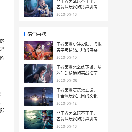
**王者怎么玩不了了，一
名资深玩家的冷静思考与
应对**
2026-05-13
猜你喜欢
的
王者荣耀史诗皮肤，虚拟
环
美学与情感共鸣的盛宴，
副标题，指尖绽放的视觉
的
2026-05-10
诗篇
王者荣耀怎么练英雄，从
入门到精通的实战指南副
标题，资深玩家的高效训
2026-05-08
练心法
王者荣耀英语怎么说，一
与
个全球玩家共同的文化密
码
真
2026-05-12
即
**王者怎么玩不了了，一
名资深玩家的冷静思考与
应对**
2026-05-13