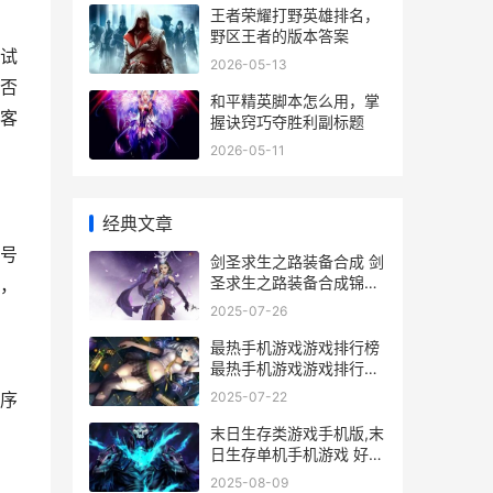
王者荣耀打野英雄排名，
野区王者的版本答案
试
2026-05-13
否
和平精英脚本怎么用，掌
客
握诀窍巧夺胜利副标题
2026-05-11
经典文章
号
剑圣求生之路装备合成 剑
圣求生之路装备合成锦集
，
剑圣求生之路装备合成大
2025-07-26
全
最热手机游戏游戏排行榜
最热手机游戏游戏排行榜
前10名 最热门手机游戏
2025-07-22
序
末日生存类游戏手机版,末
日生存单机手机游戏 好玩
的末日生存类游戏
2025-08-09